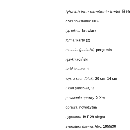
Bre
tytuł lub inne określenie treści:
czas powstania:
XII w.
typ tekstu:
brewiarz
forma:
karty (2)
materiał (podłoża):
pergamin
język:
łaciński
ilość kolumn:
1
wys. x szer. (blok):
20 cm
,
14 cm
l. kart (opisowa):
2
powstanie oprawy:
XIX w.
oprawa:
nowożytna
sygnatura:
IV F 29 alegat
sygnatura dawna:
Akc. 1955/30