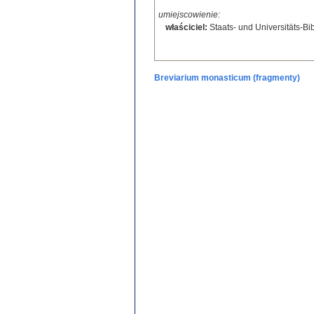
umiejscowienie:
właściciel:
Staats- und Universitäts-Bi
Breviarium monasticum (fragmenty)