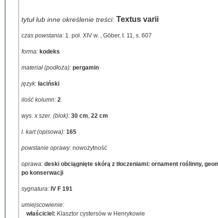
Textus varii
tytuł lub inne określenie treści:
czas powstania:
1. poł. XIV w.
,
Göber, t. 11, s. 607
forma:
kodeks
materiał (podłoża):
pergamin
język:
łaciński
ilość kolumn:
2
wys. x szer. (blok):
30 cm
,
22 cm
l. kart (opisowa):
165
powstanie oprawy:
nowożytność
oprawa:
deski obciągnięte skórą z tłoczeniami: ornament roślinny, geom
po konserwacji
sygnatura:
IV F 191
umiejscowienie:
właściciel:
Klasztor cystersów w Henrykowie