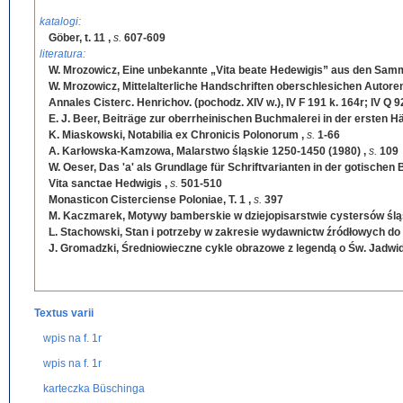
katalogi:
Göber, t. 11
,
s.
607-609
literatura:
W. Mrozowicz, Eine unbekannte „Vita beate Hedewigis” aus den Samm
W. Mrozowicz, Mittelalterliche Handschriften oberschlesichen Autore
Annales Cisterc. Henrichov. (pochodz. XIV w.), IV F 191 k. 164r; IV Q 9
E. J. Beer, Beiträge zur oberrheinischen Buchmalerei in der ersten H
K. Miaskowski, Notabilia ex Chronicis Polonorum
,
s.
1-66
A. Karłowska-Kamzowa, Malarstwo śląskie 1250-1450 (1980)
,
s.
109
W. Oeser, Das 'a' als Grundlage für Schriftvarianten in der gotischen 
Vita sanctae Hedwigis
,
s.
501-510
Monasticon Cisterciense Poloniae, T. 1
,
s.
397
M. Kaczmarek, Motywy bamberskie w dziejopisarstwie cystersów śląs
L. Stachowski, Stan i potrzeby w zakresie wydawnictw źródłowych do
J. Gromadzki, Średniowieczne cykle obrazowe z legendą o Św. Jadwi
Textus varii
wpis na f. 1r
wpis na f. 1r
karteczka Büschinga