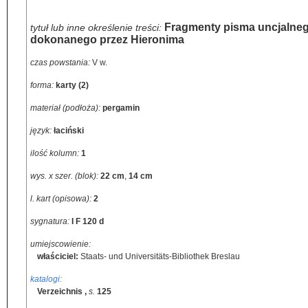
Fragmenty pisma uncjalnego
tytuł lub inne określenie treści:
dokonanego przez Hieronima
czas powstania:
V w.
forma:
karty (2)
materiał (podłoża):
pergamin
język:
łaciński
ilość kolumn:
1
wys. x szer. (blok):
22 cm
,
14 cm
l. kart (opisowa):
2
sygnatura:
I F 120 d
umiejscowienie:
właściciel:
Staats- und Universitäts-Bibliothek Breslau
katalogi:
Verzeichnis
,
s.
125