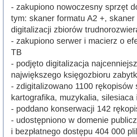
- zakupiono nowoczesny sprzęt do
tym: skaner formatu A2 +, skaner
digitalizacji zbiorów trudnorozwier
- zakupiono serwer i macierz o e
TB
- podjęto digitalizacja najcenni
największego księgozbioru zabyt
- zdigitalizowano 1100 rękopisów 
kartografika, muzykalia, silesiaca 
- poddano konserwacji 142 rękopi
- udostępniono w domenie publi
i bezpłatnego dostępu 404 000 pli