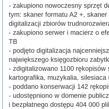
- zakupiono nowoczesny sprzęt do
tym: skaner formatu A2 +, skaner
digitalizacji zbiorów trudnorozwier
- zakupiono serwer i macierz o e
TB
- podjęto digitalizacja najcenni
największego księgozbioru zabyt
- zdigitalizowano 1100 rękopisów 
kartografika, muzykalia, silesiaca 
- poddano konserwacji 142 rękopi
- udostępniono w domenie publi
i bezpłatnego dostępu 404 000 pli