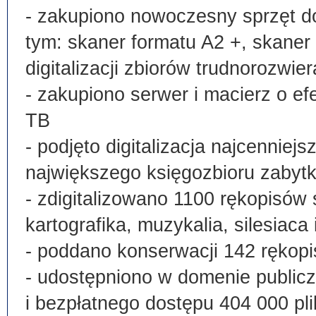
- zakupiono nowoczesny sprzęt do
tym: skaner formatu A2 +, skaner
digitalizacji zbiorów trudnorozwier
- zakupiono serwer i macierz o e
TB
- podjęto digitalizacja najcenni
największego księgozbioru zabyt
- zdigitalizowano 1100 rękopisów 
kartografika, muzykalia, silesiaca 
- poddano konserwacji 142 rękopi
- udostępniono w domenie publi
i bezpłatnego dostępu 404 000 pli