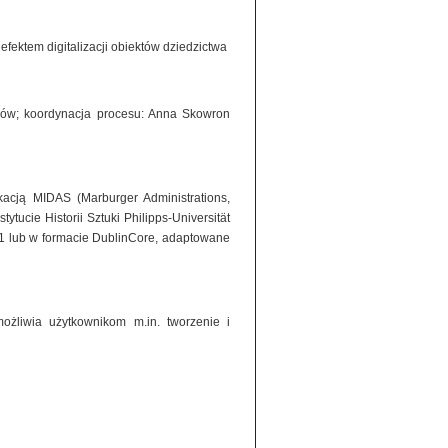
ektem digitalizacji obiektów dziedzictwa
iorów; koordynacja procesu: Anna Skowron
acją MIDAS (Marburger Administrations,
tucie Historii Sztuki Philipps-Universität
1 lub w formacie DublinCore, adaptowane
ożliwia użytkownikom m.in. tworzenie i