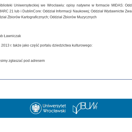
iblioteki Uniwersyteckiej we Wrocławiu: opisy natywne w formacie MIDAS: Od
MARC 21 lub i DublinCore: Oddział Informacji Naukowej; Oddział Wydawnictw Zwar
dział Zbiorów Kartograficznych; Oddział Zbiorów Muzycznych
kub Ławniczak
 2013 r. także jako część portalu dziedzictwa kulturowego:
rosimy zgłaszać pod adresem