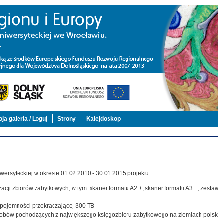
ja galeria / Loguj
Strony
Kalejdoskop
ersyteckiej w okresie 01.02.2010 - 30.01.2015 projektu
acji zbiorów zabytkowych, w tym: skaner formatu A2 +, skaner formatu A3 +, zestaw,
j pojemności przekraczającej 300 TB
zasobów pochodzących z największego księgozbioru zabytkowego na ziemiach polsk