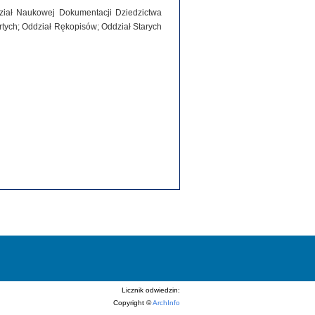
dział Naukowej Dokumentacji Dziedzictwa
tych; Oddział Rękopisów; Oddział Starych
Licznik odwiedzin:
Copyright ©
ArchInfo