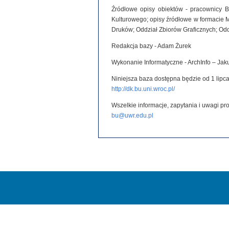
Źródłowe opisy obiektów - pracownicy B
Kulturowego; opisy źródłowe w formacie 
Druków; Oddział Zbiorów Graficznych; Od
Redakcja bazy - Adam Żurek
Wykonanie Informatyczne - ArchInfo – Ja
Niniejsza baza dostępna będzie od 1 lipca
http://dk.bu.uni.wroc.pl/
Wszelkie informacje, zapytania i uwagi p
bu@uwr.edu.pl