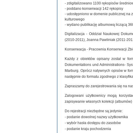
- zdigitalizowano 1100 rękopisów średniowie
- poddano konserwacji 142 rękopisy
- udostępniono w domenie publicznej na 
kulturowego
- wydano publikację albumową liczącą 360
Digitalizacja - Oddział Naukowej Dokume
(2010-2011), Joanna Pawliniak (2011-201
Konserwacja - Pracownia Konserwacji Zb
Każdy z obiektów opisany został w for
Dokumentations und Administrations- Syste
Marburg. Oprócz natywnych opisów w for
następnie do formatu zgodnego z klasyfi
Zapraszamy do zarejestrowania się na nas
Zalogowani użytkownicy mogą korzystać
zapisywanie własnych kolekcji (albumów)
Do rejestracji niezbędne są jedynie:
- podanie dowolnej nazwy użytkownika
- wybór hasła dostępu do zasobów
- podanie kraju pochodzenia