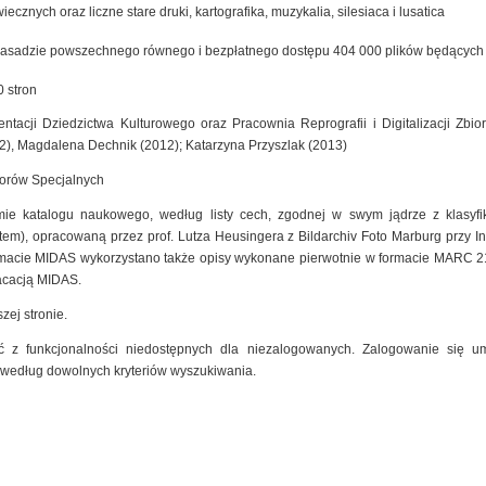
cznych oraz liczne stare druki, kartografika, muzykalia, silesiaca i lusatica
zasadzie powszechnego równego i bezpłatnego dostępu 404 000 plików będących ef
 stron
ntacji Dziedzictwa Kulturowego oraz Pracownia Reprografii i Digitalizacji Zb
2), Magdalena Dechnik (2012); Katarzyna Przyszlak (2013)
iorów Specjalnych
mie katalogu naukowego, według listy cech, zgodnej w swym jądrze z klasyfik
m), opracowaną przez prof. Lutza Heusingera z Bildarchiv Foto Marburg przy Insty
macie MIDAS wykorzystano także opisy wykonane pierwotnie w formacie MARC 2
kacacją MIDAS.
zej stronie.
 z funkcjonalności niedostępnych dla niezalogowanych. Zalogowanie się um
 według dowolnych kryteriów wyszukiwania.