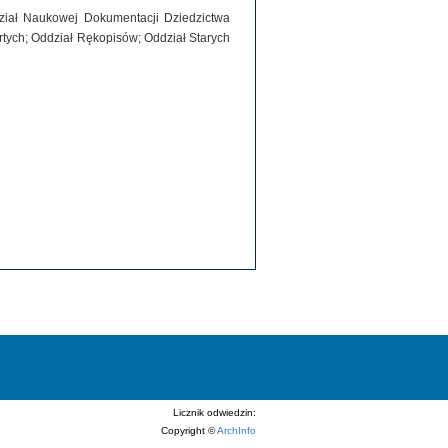
dział Naukowej Dokumentacji Dziedzictwa
tych; Oddział Rękopisów; Oddział Starych
Licznik odwiedzin:
Copyright ©
ArchInfo