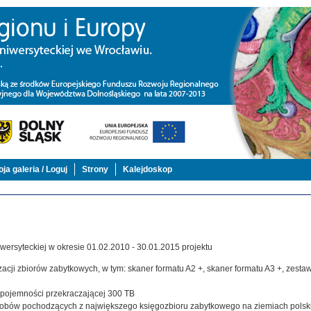
ja galeria / Loguj
Strony
Kalejdoskop
ersyteckiej w okresie 01.02.2010 - 30.01.2015 projektu
acji zbiorów zabytkowych, w tym: skaner formatu A2 +, skaner formatu A3 +, zestaw,
j pojemności przekraczającej 300 TB
zasobów pochodzących z największego księgozbioru zabytkowego na ziemiach polsk