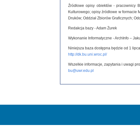
Źródłowe opisy obiektów - pracownicy B
Kulturowego; opisy źródłowe w formacie 
Druków; Oddział Zbiorów Graficznych; Od
Redakcja bazy - Adam Żurek
Wykonanie Informatyczne - ArchInfo – Ja
Niniejsza baza dostępna będzie od 1 lipca
http://dk.bu.uni.wroc.pl/
Wszelkie informacje, zapytania i uwagi p
bu@uwr.edu.pl