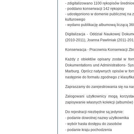
- zdigitalizowano 1100 rękopisów średniowie
- poddano konserwacji 142 rękopisy
- udostępniono w domenie publicznej na 
kulturowego
- wydano publikację albumową liczącą 360
Digitalizacja - Oddział Naukowej Dokume
(2010-2011), Joanna Pawliniak (2011-201
Konserwacja - Pracownia Konserwacji Zb
Każdy z obiektów opisany został w for
Dokumentations und Administrations- Syste
Marburg. Oprócz natywnych opisów w for
następnie do formatu zgodnego z klasyfi
Zapraszamy do zarejestrowania się na nas
Zalogowani użytkownicy mogą korzystać
zapisywanie własnych kolekcji (albumów)
Do rejestracji niezbędne są jedynie:
- podanie dowolnej nazwy użytkownika
- wybór hasła dostępu do zasobów
- podanie kraju pochodzenia