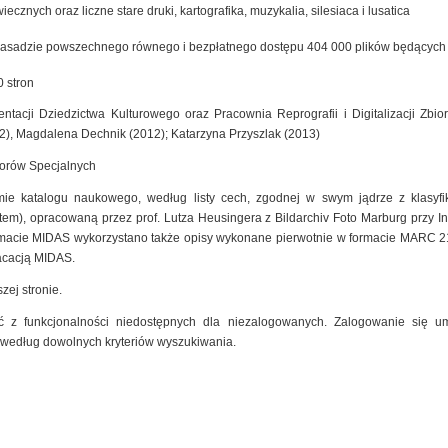
cznych oraz liczne stare druki, kartografika, muzykalia, silesiaca i lusatica
zasadzie powszechnego równego i bezpłatnego dostępu 404 000 plików będących ef
 stron
ntacji Dziedzictwa Kulturowego oraz Pracownia Reprografii i Digitalizacji Zb
2), Magdalena Dechnik (2012); Katarzyna Przyszlak (2013)
iorów Specjalnych
mie katalogu naukowego, według listy cech, zgodnej w swym jądrze z klasyfik
m), opracowaną przez prof. Lutza Heusingera z Bildarchiv Foto Marburg przy Insty
macie MIDAS wykorzystano także opisy wykonane pierwotnie w formacie MARC 2
kacacją MIDAS.
zej stronie.
 z funkcjonalności niedostępnych dla niezalogowanych. Zalogowanie się um
 według dowolnych kryteriów wyszukiwania.