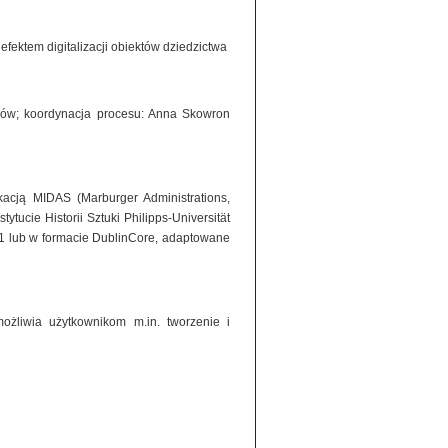
ektem digitalizacji obiektów dziedzictwa
iorów; koordynacja procesu: Anna Skowron
acją MIDAS (Marburger Administrations,
tucie Historii Sztuki Philipps-Universität
1 lub w formacie DublinCore, adaptowane
ożliwia użytkownikom m.in. tworzenie i