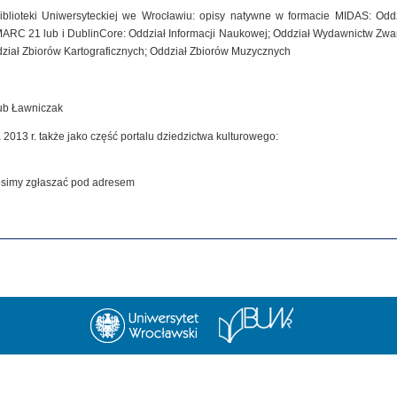
iblioteki Uniwersyteckiej we Wrocławiu: opisy natywne w formacie MIDAS: Od
MARC 21 lub i DublinCore: Oddział Informacji Naukowej; Oddział Wydawnictw Zwar
dział Zbiorów Kartograficznych; Oddział Zbiorów Muzycznych
kub Ławniczak
 2013 r. także jako część portalu dziedzictwa kulturowego:
rosimy zgłaszać pod adresem