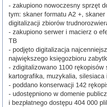
- zakupiono nowoczesny sprzęt do
tym: skaner formatu A2 +, skaner
digitalizacji zbiorów trudnorozwier
- zakupiono serwer i macierz o e
TB
- podjęto digitalizacja najcenni
największego księgozbioru zabyt
- zdigitalizowano 1100 rękopisów 
kartografika, muzykalia, silesiaca 
- poddano konserwacji 142 rękopi
- udostępniono w domenie publi
i bezpłatnego dostępu 404 000 pli