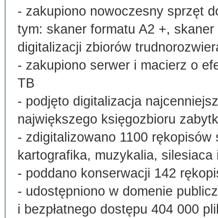
- zakupiono nowoczesny sprzęt do
tym: skaner formatu A2 +, skaner
digitalizacji zbiorów trudnorozwier
- zakupiono serwer i macierz o e
TB
- podjęto digitalizacja najcenni
największego księgozbioru zabyt
- zdigitalizowano 1100 rękopisów 
kartografika, muzykalia, silesiaca 
- poddano konserwacji 142 rękopi
- udostępniono w domenie publi
i bezpłatnego dostępu 404 000 pli