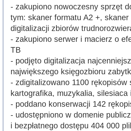
- zakupiono nowoczesny sprzęt do
tym: skaner formatu A2 +, skaner
digitalizacji zbiorów trudnorozwier
- zakupiono serwer i macierz o e
TB
- podjęto digitalizacja najcenni
największego księgozbioru zabyt
- zdigitalizowano 1100 rękopisów 
kartografika, muzykalia, silesiaca 
- poddano konserwacji 142 rękopi
- udostępniono w domenie publi
i bezpłatnego dostępu 404 000 pli