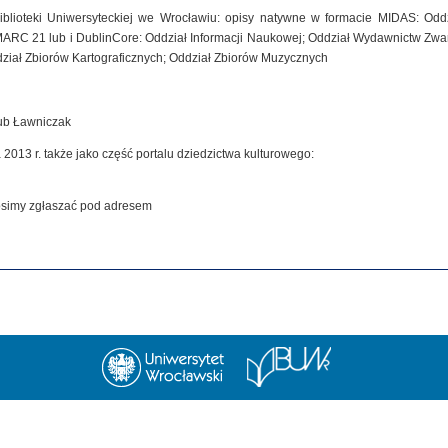
iblioteki Uniwersyteckiej we Wrocławiu: opisy natywne w formacie MIDAS: Od
MARC 21 lub i DublinCore: Oddział Informacji Naukowej; Oddział Wydawnictw Zwar
dział Zbiorów Kartograficznych; Oddział Zbiorów Muzycznych
kub Ławniczak
 2013 r. także jako część portalu dziedzictwa kulturowego:
rosimy zgłaszać pod adresem