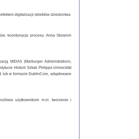
ektem digitalizacji obiektów dziedzictwa
iorów; koordynacja procesu: Anna Skowron
acją MIDAS (Marburger Administrations,
tucie Historii Sztuki Philipps-Universität
1 lub w formacie DublinCore, adaptowane
ożliwia użytkownikom m.in. tworzenie i