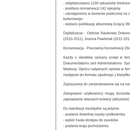
- zdigitalizowano 1100 rękopisów średniowie
- poddano konserwacji 142 rękopisy
- udostępniono w domenie publicznej na 
kulturowego
- wydano publikację albumową liczącą 360
Digitalizacja - Oddział Naukowej Dokume
(2010-2011), Joanna Pawliniak (2011-201
Konserwacja - Pracownia Konserwacji Zb
Każdy z obiektów opisany został w for
Dokumentations und Administrations- Syste
Marburg. Oprócz natywnych opisów w for
następnie do formatu zgodnego z klasyfi
Zapraszamy do zarejestrowania się na nas
Zalogowani użytkownicy mogą korzystać
zapisywanie własnych kolekcji (albumów)
Do rejestracji niezbędne są jedynie:
- podanie dowolnej nazwy użytkownika
- wybór hasła dostępu do zasobów
- podanie kraju pochodzenia