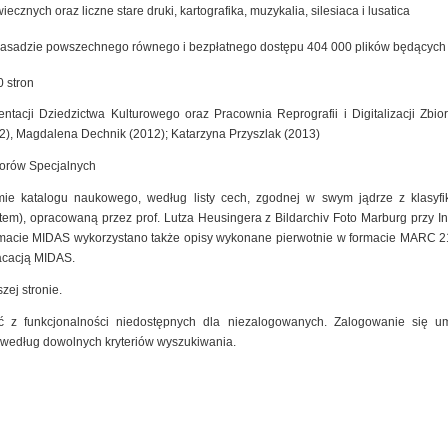
cznych oraz liczne stare druki, kartografika, muzykalia, silesiaca i lusatica
zasadzie powszechnego równego i bezpłatnego dostępu 404 000 plików będących ef
 stron
ntacji Dziedzictwa Kulturowego oraz Pracownia Reprografii i Digitalizacji Zb
2), Magdalena Dechnik (2012); Katarzyna Przyszlak (2013)
iorów Specjalnych
mie katalogu naukowego, według listy cech, zgodnej w swym jądrze z klasyfik
m), opracowaną przez prof. Lutza Heusingera z Bildarchiv Foto Marburg przy Insty
macie MIDAS wykorzystano także opisy wykonane pierwotnie w formacie MARC 2
kacacją MIDAS.
zej stronie.
 z funkcjonalności niedostępnych dla niezalogowanych. Zalogowanie się um
 według dowolnych kryteriów wyszukiwania.