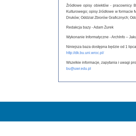
Źródłowe opisy obiektów - pracownicy B
Kulturowego; opisy źródłowe w formacie 
Druków; Oddział Zbiorów Graficznych; Od
Redakcja bazy - Adam Żurek
Wykonanie Informatyczne - ArchInfo – Ja
Niniejsza baza dostępna będzie od 1 lipca
http://dk.bu.uni.wroc.pl/
Wszelkie informacje, zapytania i uwagi p
bu@uwr.edu.pl