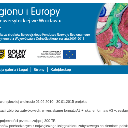
ja galeria / Loguj
Strony
Kalejdoskop
ersyteckiej w okresie 01.02.2010 - 30.01.2015 projektu
acji zbiorów zabytkowych, w tym: skaner formatu A2 +, skaner formatu A3 +, zestaw,
j pojemności przekraczającej 300 TB
zasobów pochodzących z największego księgozbioru zabytkowego na ziemiach polsk