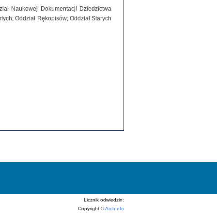
dział Naukowej Dokumentacji Dziedzictwa
tych; Oddział Rękopisów; Oddział Starych
Licznik odwiedzin:
Copyright ©
ArchInfo