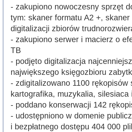
- zakupiono nowoczesny sprzęt do
tym: skaner formatu A2 +, skaner
digitalizacji zbiorów trudnorozwier
- zakupiono serwer i macierz o e
TB
- podjęto digitalizacja najcenni
największego księgozbioru zabyt
- zdigitalizowano 1100 rękopisów 
kartografika, muzykalia, silesiaca 
- poddano konserwacji 142 rękopi
- udostępniono w domenie publi
i bezpłatnego dostępu 404 000 pli