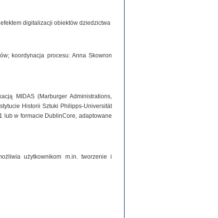
ektem digitalizacji obiektów dziedzictwa
iorów; koordynacja procesu: Anna Skowron
acją MIDAS (Marburger Administrations,
tucie Historii Sztuki Philipps-Universität
1 lub w formacie DublinCore, adaptowane
ożliwia użytkownikom m.in. tworzenie i