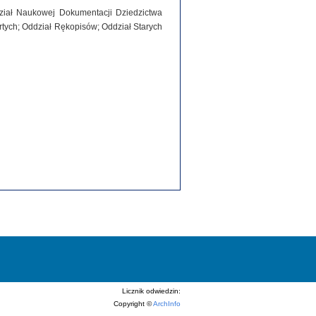
dział Naukowej Dokumentacji Dziedzictwa
tych; Oddział Rękopisów; Oddział Starych
Licznik odwiedzin:
Copyright ©
ArchInfo