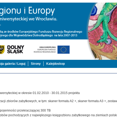
ja galeria / Loguj
Strony
Kalejdoskop
ersyteckiej w okresie 01.02.2010 - 30.01.2015 projektu
acji zbiorów zabytkowych, w tym: skaner formatu A2 +, skaner formatu A3 +, zestaw,
j pojemności przekraczającej 300 TB
zasobów pochodzących z największego księgozbioru zabytkowego na ziemiach polsk