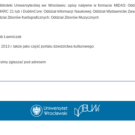
iblioteki Uniwersyteckiej we Wrocławiu: opisy natywne w formacie MIDAS: Od
MARC 21 lub i DublinCore: Oddział Informacji Naukowej; Oddział Wydawnictw Zwar
dział Zbiorów Kartograficznych; Oddział Zbiorów Muzycznych
kub Ławniczak
 2013 r. także jako część portalu dziedzictwa kulturowego:
rosimy zgłaszać pod adresem