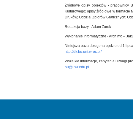
Źródłowe opisy obiektów - pracownicy B
Kulturowego; opisy źródłowe w formacie 
Druków; Oddział Zbiorów Graficznych; Od
Redakcja bazy - Adam Żurek
Wykonanie Informatyczne - ArchInfo – Ja
Niniejsza baza dostępna będzie od 1 lipca
http://dk.bu.uni.wroc.pl/
Wszelkie informacje, zapytania i uwagi p
bu@uwr.edu.pl