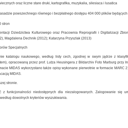
cznych oraz liczne stare druki, kartografika, muzykalia, silesiaca i lusatica
zasadzie powszechnego równego i bezpłatnego dostępu 404 000 plików będących ef
 stron
ntacji Dziedzictwa Kulturowego oraz Pracownia Reprografii i Digitalizacji Zb
2), Magdalena Dechnik (2012); Katarzyna Przyszlak (2013)
iorów Specjalnych
mie katalogu naukowego, według listy cech, zgodnej w swym jądrze z klasyfik
m), opracowaną przez prof. Lutza Heusingera z Bildarchiv Foto Marburg przy Insty
macie MIDAS wykorzystano także opisy wykonane pierwotnie w formacie MARC 2
kacacją MIDAS.
zej stronie.
 z funkcjonalności niedostępnych dla niezalogowanych. Zalogowanie się um
 według dowolnych kryteriów wyszukiwania.