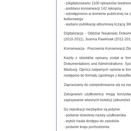
- zdigitalizowano 1100 rękopisów średniowie
- poddano konserwacji 142 rękopisy
- udostępniono w domenie publicznej na 
kulturowego
- wydano publikację albumową liczącą 360
Digitalizacja - Oddział Naukowej Dokume
(2010-2011), Joanna Pawliniak (2011-201
Konserwacja - Pracownia Konserwacji Zb
Każdy z obiektów opisany został w for
Dokumentations und Administrations- Syste
Marburg. Oprócz natywnych opisów w for
następnie do formatu zgodnego z klasyfi
Zapraszamy do zarejestrowania się na nas
Zalogowani użytkownicy mogą korzystać
zapisywanie własnych kolekcji (albumów)
Do rejestracji niezbędne są jedynie:
- podanie dowolnej nazwy użytkownika
- wybór hasła dostępu do zasobów
- podanie kraju pochodzenia