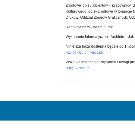
Źródłowe opisy obiektów - pracownicy B
Kulturowego; opisy źródłowe w formacie 
Druków; Oddział Zbiorów Graficznych; Od
Redakcja bazy - Adam Żurek
Wykonanie Informatyczne - ArchInfo – Ja
Niniejsza baza dostępna będzie od 1 lipca
http://dk.bu.uni.wroc.pl/
Wszelkie informacje, zapytania i uwagi p
bu@uwr.edu.pl