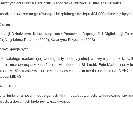
cznych oraz liczne stare druki, kartografika, muzykalia, silesiaca i lusatica
zasadzie powszechnego równego i bezpłatnego dostępu 404 000 plików będących ef
 stron
ntacji Dziedzictwa Kulturowego oraz Pracownia Reprografii i Digitalizacji Zb
2), Magdalena Dechnik (2012); Katarzyna Przyszlak (2013)
iorów Specjalnych
mie katalogu naukowego, według listy cech, zgodnej w swym jądrze z klasyfik
m), opracowaną przez prof. Lutza Heusingera z Bildarchiv Foto Marburg przy Insty
macie MIDAS wykorzystano także opisy wykonane pierwotnie w formacie MARC 2
kacacją MIDAS.
zej stronie.
 z funkcjonalności niedostępnych dla niezalogowanych. Zalogowanie się um
 według dowolnych kryteriów wyszukiwania.