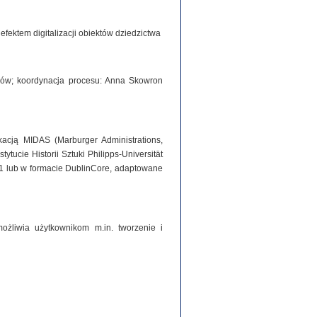
ektem digitalizacji obiektów dziedzictwa
iorów; koordynacja procesu: Anna Skowron
acją MIDAS (Marburger Administrations,
tucie Historii Sztuki Philipps-Universität
1 lub w formacie DublinCore, adaptowane
ożliwia użytkownikom m.in. tworzenie i