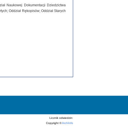
dział Naukowej Dokumentacji Dziedzictwa
tych; Oddział Rękopisów; Oddział Starych
Licznik odwiedzin:
Copyright ©
ArchInfo