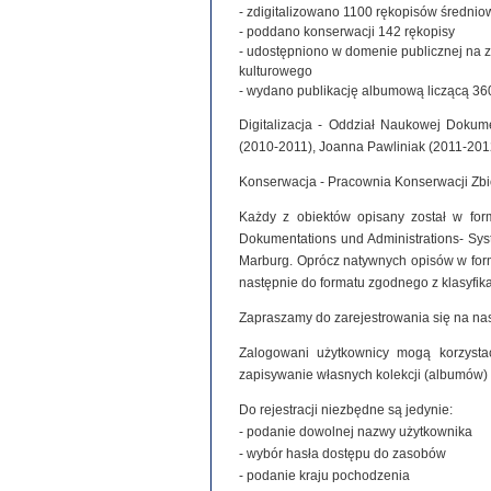
- zdigitalizowano 1100 rękopisów średniowie
- poddano konserwacji 142 rękopisy
- udostępniono w domenie publicznej na 
kulturowego
- wydano publikację albumową liczącą 360
Digitalizacja - Oddział Naukowej Dokume
(2010-2011), Joanna Pawliniak (2011-201
Konserwacja - Pracownia Konserwacji Zb
Każdy z obiektów opisany został w for
Dokumentations und Administrations- Syste
Marburg. Oprócz natywnych opisów w for
następnie do formatu zgodnego z klasyfi
Zapraszamy do zarejestrowania się na nas
Zalogowani użytkownicy mogą korzystać
zapisywanie własnych kolekcji (albumów)
Do rejestracji niezbędne są jedynie:
- podanie dowolnej nazwy użytkownika
- wybór hasła dostępu do zasobów
- podanie kraju pochodzenia