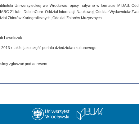
iblioteki Uniwersyteckiej we Wrocławiu: opisy natywne w formacie MIDAS: Od
MARC 21 lub i DublinCore: Oddział Informacji Naukowej; Oddział Wydawnictw Zwar
dział Zbiorów Kartograficznych; Oddział Zbiorów Muzycznych
kub Ławniczak
 2013 r. także jako część portalu dziedzictwa kulturowego:
rosimy zgłaszać pod adresem