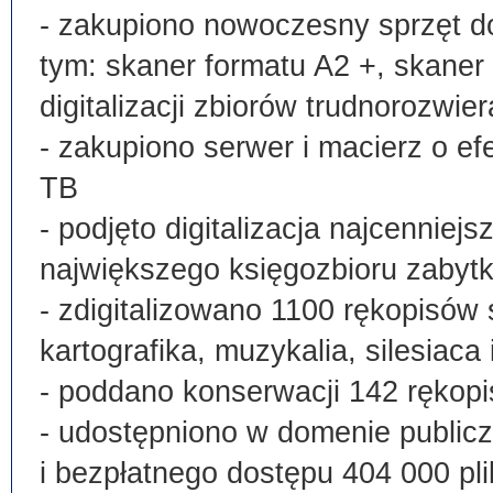
- zakupiono nowoczesny sprzęt do
tym: skaner formatu A2 +, skaner
digitalizacji zbiorów trudnorozwier
- zakupiono serwer i macierz o e
TB
- podjęto digitalizacja najcenni
największego księgozbioru zabyt
- zdigitalizowano 1100 rękopisów 
kartografika, muzykalia, silesiaca 
- poddano konserwacji 142 rękopi
- udostępniono w domenie publi
i bezpłatnego dostępu 404 000 pli