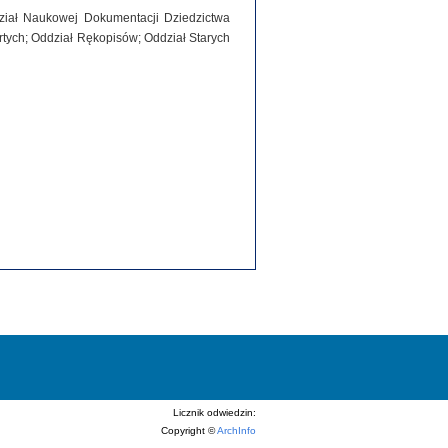
dział Naukowej Dokumentacji Dziedzictwa
tych; Oddział Rękopisów; Oddział Starych
Licznik odwiedzin:
Copyright ©
ArchInfo