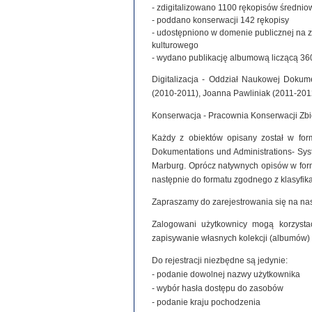
- zdigitalizowano 1100 rękopisów średniowie
- poddano konserwacji 142 rękopisy
- udostępniono w domenie publicznej na 
kulturowego
- wydano publikację albumową liczącą 360
Digitalizacja - Oddział Naukowej Dokume
(2010-2011), Joanna Pawliniak (2011-201
Konserwacja - Pracownia Konserwacji Zb
Każdy z obiektów opisany został w for
Dokumentations und Administrations- Syste
Marburg. Oprócz natywnych opisów w for
następnie do formatu zgodnego z klasyfi
Zapraszamy do zarejestrowania się na nas
Zalogowani użytkownicy mogą korzystać
zapisywanie własnych kolekcji (albumów)
Do rejestracji niezbędne są jedynie:
- podanie dowolnej nazwy użytkownika
- wybór hasła dostępu do zasobów
- podanie kraju pochodzenia