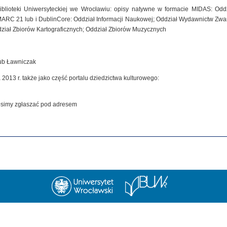
iblioteki Uniwersyteckiej we Wrocławiu: opisy natywne w formacie MIDAS: Od
MARC 21 lub i DublinCore: Oddział Informacji Naukowej; Oddział Wydawnictw Zwar
dział Zbiorów Kartograficznych; Oddział Zbiorów Muzycznych
kub Ławniczak
 2013 r. także jako część portalu dziedzictwa kulturowego:
rosimy zgłaszać pod adresem