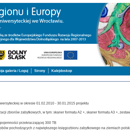
ja galeria / Loguj
Strony
Kalejdoskop
ersyteckiej w okresie 01.02.2010 - 30.01.2015 projektu
acji zbiorów zabytkowych, w tym: skaner formatu A2 +, skaner formatu A3 +, zestaw,
j pojemności przekraczającej 300 TB
zasobów pochodzących z największego księgozbioru zabytkowego na ziemiach polsk