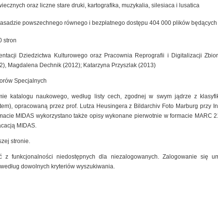
cznych oraz liczne stare druki, kartografika, muzykalia, silesiaca i lusatica
zasadzie powszechnego równego i bezpłatnego dostępu 404 000 plików będących ef
 stron
ntacji Dziedzictwa Kulturowego oraz Pracownia Reprografii i Digitalizacji Zb
2), Magdalena Dechnik (2012); Katarzyna Przyszlak (2013)
iorów Specjalnych
mie katalogu naukowego, według listy cech, zgodnej w swym jądrze z klasyfik
m), opracowaną przez prof. Lutza Heusingera z Bildarchiv Foto Marburg przy Insty
macie MIDAS wykorzystano także opisy wykonane pierwotnie w formacie MARC 2
kacacją MIDAS.
zej stronie.
 z funkcjonalności niedostępnych dla niezalogowanych. Zalogowanie się um
 według dowolnych kryteriów wyszukiwania.