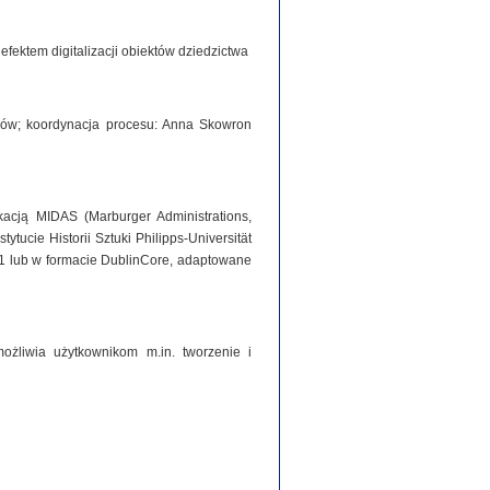
ektem digitalizacji obiektów dziedzictwa
iorów; koordynacja procesu: Anna Skowron
acją MIDAS (Marburger Administrations,
tucie Historii Sztuki Philipps-Universität
1 lub w formacie DublinCore, adaptowane
ożliwia użytkownikom m.in. tworzenie i