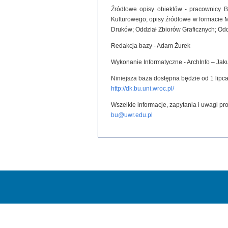
Źródłowe opisy obiektów - pracownicy B
Kulturowego; opisy źródłowe w formacie 
Druków; Oddział Zbiorów Graficznych; Od
Redakcja bazy - Adam Żurek
Wykonanie Informatyczne - ArchInfo – Ja
Niniejsza baza dostępna będzie od 1 lipca
http://dk.bu.uni.wroc.pl/
Wszelkie informacje, zapytania i uwagi p
bu@uwr.edu.pl