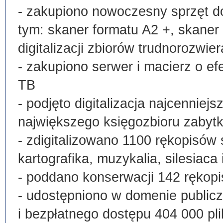
- zakupiono nowoczesny sprzęt do
tym: skaner formatu A2 +, skaner
digitalizacji zbiorów trudnorozwier
- zakupiono serwer i macierz o e
TB
- podjęto digitalizacja najcenni
największego księgozbioru zabyt
- zdigitalizowano 1100 rękopisów 
kartografika, muzykalia, silesiaca 
- poddano konserwacji 142 rękopi
- udostępniono w domenie publi
i bezpłatnego dostępu 404 000 pli