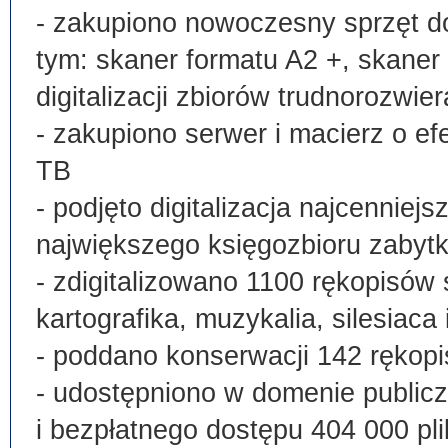
- zakupiono nowoczesny sprzęt do
tym: skaner formatu A2 +, skaner
digitalizacji zbiorów trudnorozwier
- zakupiono serwer i macierz o e
TB
- podjęto digitalizacja najcenni
największego księgozbioru zabyt
- zdigitalizowano 1100 rękopisów 
kartografika, muzykalia, silesiaca 
- poddano konserwacji 142 rękopi
- udostępniono w domenie publi
i bezpłatnego dostępu 404 000 pli