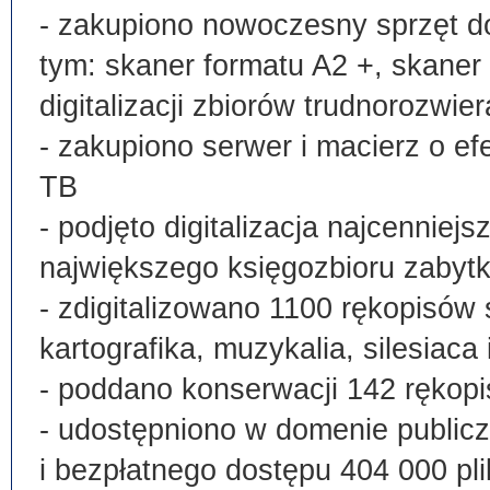
- zakupiono nowoczesny sprzęt do
tym: skaner formatu A2 +, skaner
digitalizacji zbiorów trudnorozwier
- zakupiono serwer i macierz o e
TB
- podjęto digitalizacja najcenni
największego księgozbioru zabyt
- zdigitalizowano 1100 rękopisów 
kartografika, muzykalia, silesiaca 
- poddano konserwacji 142 rękopi
- udostępniono w domenie publi
i bezpłatnego dostępu 404 000 pli