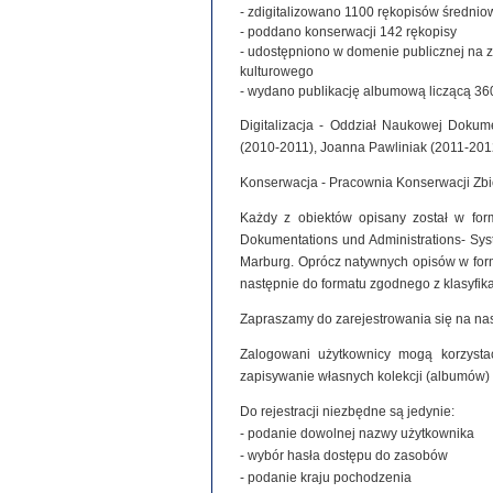
- zdigitalizowano 1100 rękopisów średniowie
- poddano konserwacji 142 rękopisy
- udostępniono w domenie publicznej na 
kulturowego
- wydano publikację albumową liczącą 360
Digitalizacja - Oddział Naukowej Dokume
(2010-2011), Joanna Pawliniak (2011-201
Konserwacja - Pracownia Konserwacji Zb
Każdy z obiektów opisany został w for
Dokumentations und Administrations- Syste
Marburg. Oprócz natywnych opisów w for
następnie do formatu zgodnego z klasyfi
Zapraszamy do zarejestrowania się na nas
Zalogowani użytkownicy mogą korzystać
zapisywanie własnych kolekcji (albumów)
Do rejestracji niezbędne są jedynie:
- podanie dowolnej nazwy użytkownika
- wybór hasła dostępu do zasobów
- podanie kraju pochodzenia