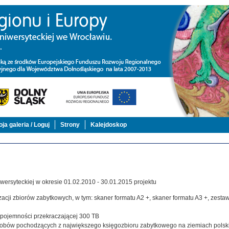
ja galeria / Loguj
Strony
Kalejdoskop
ersyteckiej w okresie 01.02.2010 - 30.01.2015 projektu
acji zbiorów zabytkowych, w tym: skaner formatu A2 +, skaner formatu A3 +, zestaw,
j pojemności przekraczającej 300 TB
zasobów pochodzących z największego księgozbioru zabytkowego na ziemiach polsk