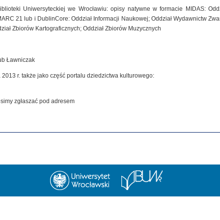
iblioteki Uniwersyteckiej we Wrocławiu: opisy natywne w formacie MIDAS: Od
MARC 21 lub i DublinCore: Oddział Informacji Naukowej; Oddział Wydawnictw Zwar
dział Zbiorów Kartograficznych; Oddział Zbiorów Muzycznych
kub Ławniczak
 2013 r. także jako część portalu dziedzictwa kulturowego:
rosimy zgłaszać pod adresem