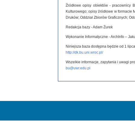
Źródłowe opisy obiektów - pracownicy B
Kulturowego; opisy źródłowe w formacie 
Druków; Oddział Zbiorów Graficznych; Od
Redakcja bazy - Adam Żurek
Wykonanie Informatyczne - ArchInfo – Ja
Niniejsza baza dostępna będzie od 1 lipca
http://dk.bu.uni.wroc.pl/
Wszelkie informacje, zapytania i uwagi p
bu@uwr.edu.pl