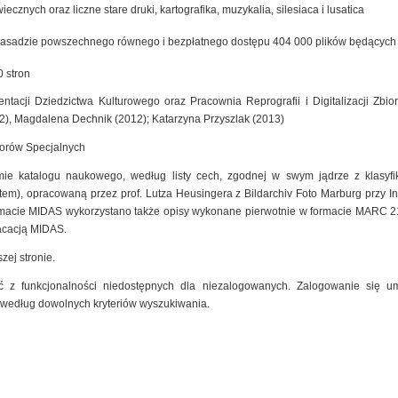
cznych oraz liczne stare druki, kartografika, muzykalia, silesiaca i lusatica
zasadzie powszechnego równego i bezpłatnego dostępu 404 000 plików będących ef
 stron
ntacji Dziedzictwa Kulturowego oraz Pracownia Reprografii i Digitalizacji Zb
2), Magdalena Dechnik (2012); Katarzyna Przyszlak (2013)
iorów Specjalnych
mie katalogu naukowego, według listy cech, zgodnej w swym jądrze z klasyfik
m), opracowaną przez prof. Lutza Heusingera z Bildarchiv Foto Marburg przy Insty
macie MIDAS wykorzystano także opisy wykonane pierwotnie w formacie MARC 2
kacacją MIDAS.
zej stronie.
 z funkcjonalności niedostępnych dla niezalogowanych. Zalogowanie się um
 według dowolnych kryteriów wyszukiwania.