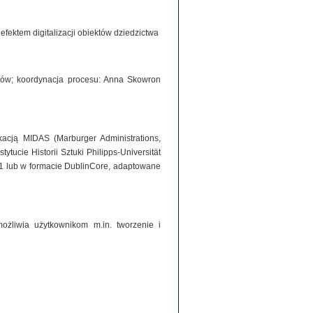
ektem digitalizacji obiektów dziedzictwa
iorów; koordynacja procesu: Anna Skowron
acją MIDAS (Marburger Administrations,
tucie Historii Sztuki Philipps-Universität
1 lub w formacie DublinCore, adaptowane
ożliwia użytkownikom m.in. tworzenie i