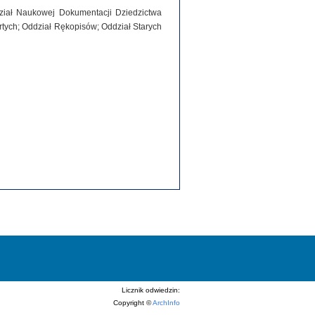
dział Naukowej Dokumentacji Dziedzictwa
tych; Oddział Rękopisów; Oddział Starych
Licznik odwiedzin:
Copyright ©
ArchInfo