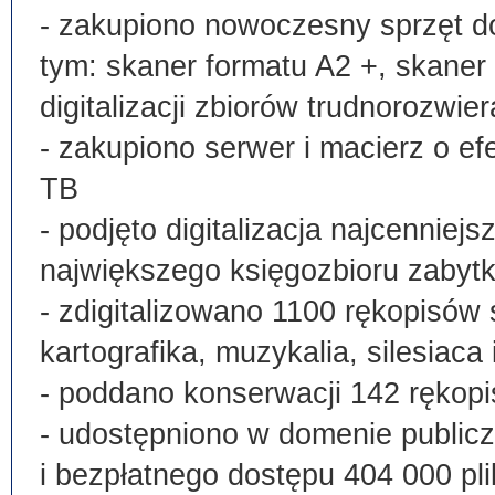
- zakupiono nowoczesny sprzęt do
tym: skaner formatu A2 +, skaner
digitalizacji zbiorów trudnorozwier
- zakupiono serwer i macierz o e
TB
- podjęto digitalizacja najcenni
największego księgozbioru zabyt
- zdigitalizowano 1100 rękopisów 
kartografika, muzykalia, silesiaca 
- poddano konserwacji 142 rękopi
- udostępniono w domenie publi
i bezpłatnego dostępu 404 000 pli