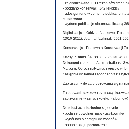
- zdigitalizowano 1100 rękopisów średniowie
- poddano konserwacji 142 rękopisy
- udostępniono w domenie publicznej na 
kulturowego
- wydano publikację albumową liczącą 360
Digitalizacja - Oddział Naukowej Dokume
(2010-2011), Joanna Pawliniak (2011-201
Konserwacja - Pracownia Konserwacji Zb
Każdy z obiektów opisany został w for
Dokumentations und Administrations- Syste
Marburg. Oprócz natywnych opisów w for
następnie do formatu zgodnego z klasyfi
Zapraszamy do zarejestrowania się na nas
Zalogowani użytkownicy mogą korzystać
zapisywanie własnych kolekcji (albumów)
Do rejestracji niezbędne są jedynie:
- podanie dowolnej nazwy użytkownika
- wybór hasła dostępu do zasobów
- podanie kraju pochodzenia