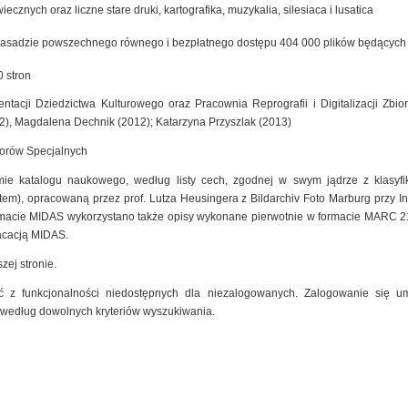
cznych oraz liczne stare druki, kartografika, muzykalia, silesiaca i lusatica
zasadzie powszechnego równego i bezpłatnego dostępu 404 000 plików będących ef
 stron
ntacji Dziedzictwa Kulturowego oraz Pracownia Reprografii i Digitalizacji Zb
2), Magdalena Dechnik (2012); Katarzyna Przyszlak (2013)
iorów Specjalnych
mie katalogu naukowego, według listy cech, zgodnej w swym jądrze z klasyfik
m), opracowaną przez prof. Lutza Heusingera z Bildarchiv Foto Marburg przy Insty
macie MIDAS wykorzystano także opisy wykonane pierwotnie w formacie MARC 2
kacacją MIDAS.
zej stronie.
 z funkcjonalności niedostępnych dla niezalogowanych. Zalogowanie się um
 według dowolnych kryteriów wyszukiwania.