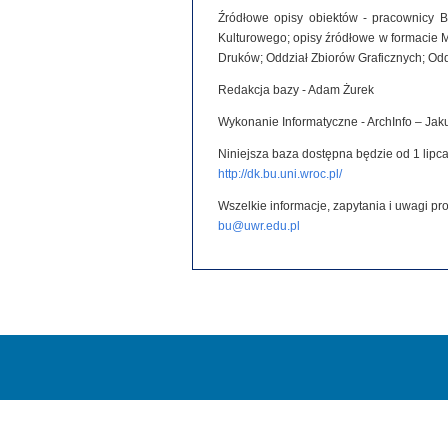
Źródłowe opisy obiektów - pracownicy B
Kulturowego; opisy źródłowe w formacie 
Druków; Oddział Zbiorów Graficznych; Od
Redakcja bazy - Adam Żurek
Wykonanie Informatyczne - ArchInfo – Ja
Niniejsza baza dostępna będzie od 1 lipca
http://dk.bu.uni.wroc.pl/
Wszelkie informacje, zapytania i uwagi p
bu@uwr.edu.pl