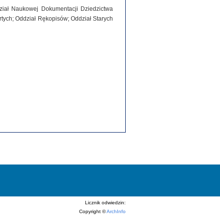
dział Naukowej Dokumentacji Dziedzictwa
tych; Oddział Rękopisów; Oddział Starych
Licznik odwiedzin:
Copyright ©
ArchInfo