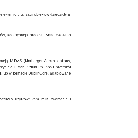
ektem digitalizacji obiektów dziedzictwa
iorów; koordynacja procesu: Anna Skowron
acją MIDAS (Marburger Administrations,
tucie Historii Sztuki Philipps-Universität
1 lub w formacie DublinCore, adaptowane
ożliwia użytkownikom m.in. tworzenie i