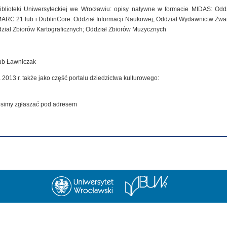
iblioteki Uniwersyteckiej we Wrocławiu: opisy natywne w formacie MIDAS: Od
MARC 21 lub i DublinCore: Oddział Informacji Naukowej; Oddział Wydawnictw Zwar
dział Zbiorów Kartograficznych; Oddział Zbiorów Muzycznych
kub Ławniczak
 2013 r. także jako część portalu dziedzictwa kulturowego:
rosimy zgłaszać pod adresem