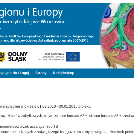
ja galeria / Loguj
Strony
Kalejdoskop
ersyteckiej w okresie 01.02.2010 - 30.01.2015 projektu
acji zbiorów zabytkowych, w tym: skaner formatu A2 +, skaner formatu A3 +, zestaw,
j pojemności przekraczającej 300 TB
zasobów pochodzących z największego księgozbioru zabytkowego na ziemiach polsk