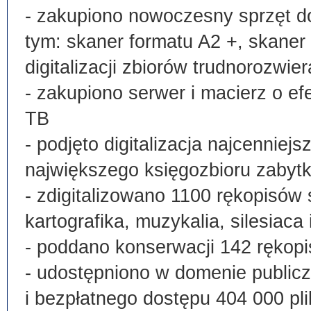
- zakupiono nowoczesny sprzęt do
tym: skaner formatu A2 +, skaner
digitalizacji zbiorów trudnorozwier
- zakupiono serwer i macierz o e
TB
- podjęto digitalizacja najcenni
największego księgozbioru zabyt
- zdigitalizowano 1100 rękopisów 
kartografika, muzykalia, silesiaca 
- poddano konserwacji 142 rękopi
- udostępniono w domenie publi
i bezpłatnego dostępu 404 000 pli