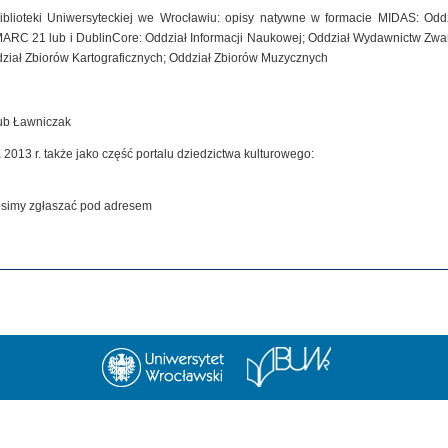
iblioteki Uniwersyteckiej we Wrocławiu: opisy natywne w formacie MIDAS: Od
MARC 21 lub i DublinCore: Oddział Informacji Naukowej; Oddział Wydawnictw Zwar
dział Zbiorów Kartograficznych; Oddział Zbiorów Muzycznych
kub Ławniczak
 2013 r. także jako część portalu dziedzictwa kulturowego:
rosimy zgłaszać pod adresem