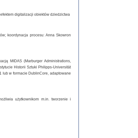
ektem digitalizacji obiektów dziedzictwa
iorów; koordynacja procesu: Anna Skowron
acją MIDAS (Marburger Administrations,
tucie Historii Sztuki Philipps-Universität
1 lub w formacie DublinCore, adaptowane
ożliwia użytkownikom m.in. tworzenie i