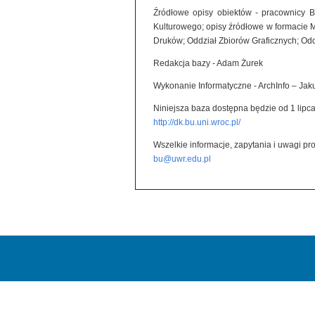
Źródłowe opisy obiektów - pracownicy B
Kulturowego; opisy źródłowe w formacie 
Druków; Oddział Zbiorów Graficznych; Od
Redakcja bazy - Adam Żurek
Wykonanie Informatyczne - ArchInfo – Ja
Niniejsza baza dostępna będzie od 1 lipca
http://dk.bu.uni.wroc.pl/
Wszelkie informacje, zapytania i uwagi p
bu@uwr.edu.pl