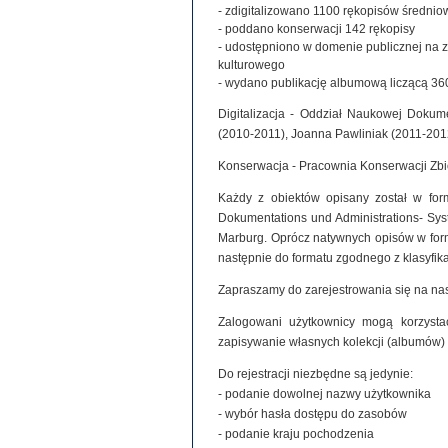
- zdigitalizowano 1100 rękopisów średniowie
- poddano konserwacji 142 rękopisy
- udostępniono w domenie publicznej na 
kulturowego
- wydano publikację albumową liczącą 360
Digitalizacja - Oddział Naukowej Dokume
(2010-2011), Joanna Pawliniak (2011-201
Konserwacja - Pracownia Konserwacji Zb
Każdy z obiektów opisany został w for
Dokumentations und Administrations- Syste
Marburg. Oprócz natywnych opisów w for
następnie do formatu zgodnego z klasyfi
Zapraszamy do zarejestrowania się na nas
Zalogowani użytkownicy mogą korzystać
zapisywanie własnych kolekcji (albumów)
Do rejestracji niezbędne są jedynie:
- podanie dowolnej nazwy użytkownika
- wybór hasła dostępu do zasobów
- podanie kraju pochodzenia