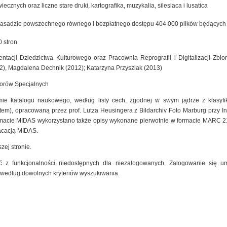
cznych oraz liczne stare druki, kartografika, muzykalia, silesiaca i lusatica
zasadzie powszechnego równego i bezpłatnego dostępu 404 000 plików będących ef
 stron
ntacji Dziedzictwa Kulturowego oraz Pracownia Reprografii i Digitalizacji Zb
2), Magdalena Dechnik (2012); Katarzyna Przyszlak (2013)
iorów Specjalnych
mie katalogu naukowego, według listy cech, zgodnej w swym jądrze z klasyfik
m), opracowaną przez prof. Lutza Heusingera z Bildarchiv Foto Marburg przy Insty
macie MIDAS wykorzystano także opisy wykonane pierwotnie w formacie MARC 2
kacacją MIDAS.
zej stronie.
 z funkcjonalności niedostępnych dla niezalogowanych. Zalogowanie się um
 według dowolnych kryteriów wyszukiwania.