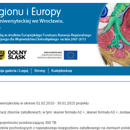
ja galeria / Loguj
Strony
Kalejdoskop
ersyteckiej w okresie 01.02.2010 - 30.01.2015 projektu
acji zbiorów zabytkowych, w tym: skaner formatu A2 +, skaner formatu A3 +, zestaw,
j pojemności przekraczającej 300 TB
zasobów pochodzących z największego księgozbioru zabytkowego na ziemiach polsk