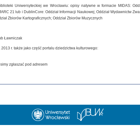
iblioteki Uniwersyteckiej we Wrocławiu: opisy natywne w formacie MIDAS: Od
MARC 21 lub i DublinCore: Oddział Informacji Naukowej; Oddział Wydawnictw Zwar
dział Zbiorów Kartograficznych; Oddział Zbiorów Muzycznych
kub Ławniczak
 2013 r. także jako część portalu dziedzictwa kulturowego:
rosimy zgłaszać pod adresem