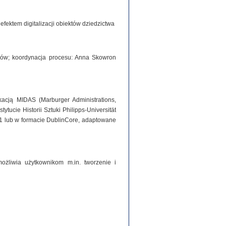
ektem digitalizacji obiektów dziedzictwa
iorów; koordynacja procesu: Anna Skowron
acją MIDAS (Marburger Administrations,
tucie Historii Sztuki Philipps-Universität
1 lub w formacie DublinCore, adaptowane
ożliwia użytkownikom m.in. tworzenie i