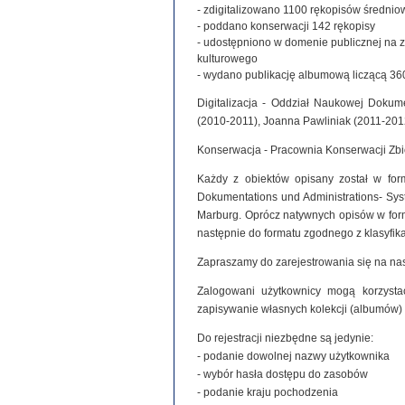
- zdigitalizowano 1100 rękopisów średniowie
- poddano konserwacji 142 rękopisy
- udostępniono w domenie publicznej na 
kulturowego
- wydano publikację albumową liczącą 360
Digitalizacja - Oddział Naukowej Dokume
(2010-2011), Joanna Pawliniak (2011-201
Konserwacja - Pracownia Konserwacji Zb
Każdy z obiektów opisany został w for
Dokumentations und Administrations- Syste
Marburg. Oprócz natywnych opisów w for
następnie do formatu zgodnego z klasyfi
Zapraszamy do zarejestrowania się na nas
Zalogowani użytkownicy mogą korzystać
zapisywanie własnych kolekcji (albumów)
Do rejestracji niezbędne są jedynie:
- podanie dowolnej nazwy użytkownika
- wybór hasła dostępu do zasobów
- podanie kraju pochodzenia