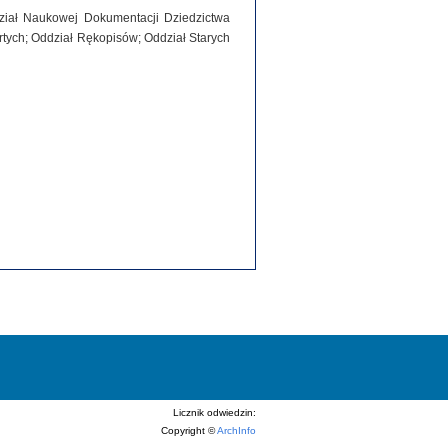
dział Naukowej Dokumentacji Dziedzictwa
tych; Oddział Rękopisów; Oddział Starych
Licznik odwiedzin:
Copyright ©
ArchInfo