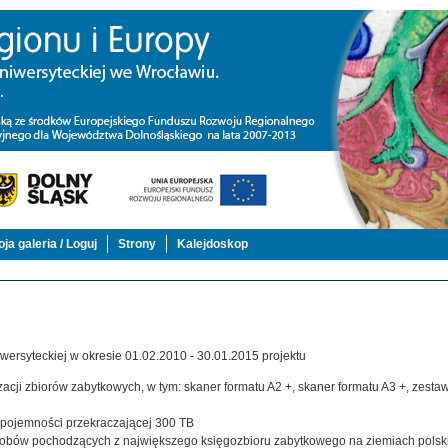
ja galeria / Loguj
Strony
Kalejdoskop
ersyteckiej w okresie 01.02.2010 - 30.01.2015 projektu
acji zbiorów zabytkowych, w tym: skaner formatu A2 +, skaner formatu A3 +, zestaw,
j pojemności przekraczającej 300 TB
zasobów pochodzących z największego księgozbioru zabytkowego na ziemiach polsk