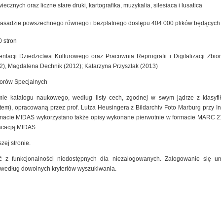
cznych oraz liczne stare druki, kartografika, muzykalia, silesiaca i lusatica
zasadzie powszechnego równego i bezpłatnego dostępu 404 000 plików będących ef
 stron
ntacji Dziedzictwa Kulturowego oraz Pracownia Reprografii i Digitalizacji Zb
2), Magdalena Dechnik (2012); Katarzyna Przyszlak (2013)
iorów Specjalnych
mie katalogu naukowego, według listy cech, zgodnej w swym jądrze z klasyfik
m), opracowaną przez prof. Lutza Heusingera z Bildarchiv Foto Marburg przy Insty
macie MIDAS wykorzystano także opisy wykonane pierwotnie w formacie MARC 2
kacacją MIDAS.
zej stronie.
 z funkcjonalności niedostępnych dla niezalogowanych. Zalogowanie się um
 według dowolnych kryteriów wyszukiwania.