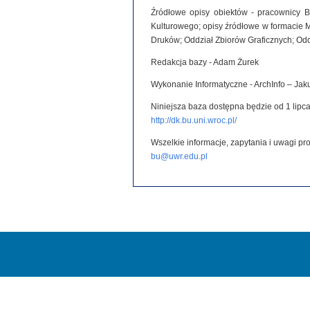
Źródłowe opisy obiektów - pracownicy B
Kulturowego; opisy źródłowe w formacie 
Druków; Oddział Zbiorów Graficznych; Od
Redakcja bazy - Adam Żurek
Wykonanie Informatyczne - ArchInfo – Ja
Niniejsza baza dostępna będzie od 1 lipca
http://dk.bu.uni.wroc.pl/
Wszelkie informacje, zapytania i uwagi p
bu@uwr.edu.pl