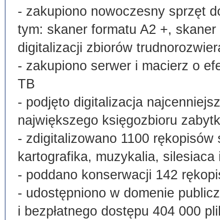
- zakupiono nowoczesny sprzęt do
tym: skaner formatu A2 +, skaner
digitalizacji zbiorów trudnorozwier
- zakupiono serwer i macierz o e
TB
- podjęto digitalizacja najcenni
największego księgozbioru zabyt
- zdigitalizowano 1100 rękopisów 
kartografika, muzykalia, silesiaca 
- poddano konserwacji 142 rękopi
- udostępniono w domenie publi
i bezpłatnego dostępu 404 000 pli