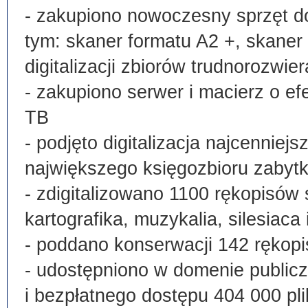
- zakupiono nowoczesny sprzęt do
tym: skaner formatu A2 +, skaner
digitalizacji zbiorów trudnorozwier
- zakupiono serwer i macierz o e
TB
- podjęto digitalizacja najcenni
największego księgozbioru zabyt
- zdigitalizowano 1100 rękopisów 
kartografika, muzykalia, silesiaca 
- poddano konserwacji 142 rękopi
- udostępniono w domenie publi
i bezpłatnego dostępu 404 000 pli