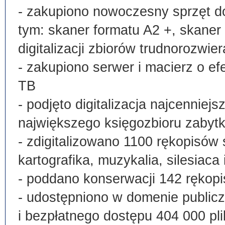
- zakupiono nowoczesny sprzęt do
tym: skaner formatu A2 +, skaner
digitalizacji zbiorów trudnorozwier
- zakupiono serwer i macierz o e
TB
- podjęto digitalizacja najcenni
największego księgozbioru zabyt
- zdigitalizowano 1100 rękopisów 
kartografika, muzykalia, silesiaca 
- poddano konserwacji 142 rękopi
- udostępniono w domenie publi
i bezpłatnego dostępu 404 000 pli