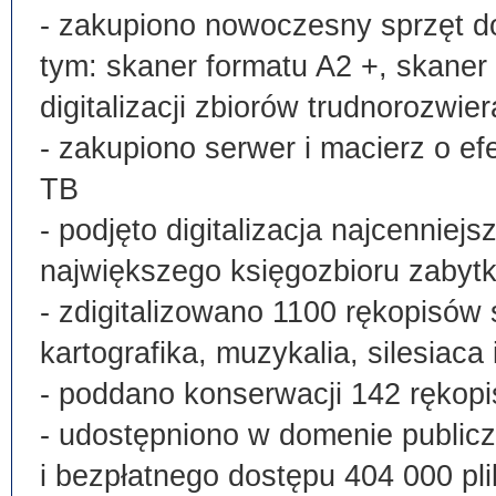
- zakupiono nowoczesny sprzęt do
tym: skaner formatu A2 +, skaner
digitalizacji zbiorów trudnorozwier
- zakupiono serwer i macierz o e
TB
- podjęto digitalizacja najcenni
największego księgozbioru zabyt
- zdigitalizowano 1100 rękopisów 
kartografika, muzykalia, silesiaca 
- poddano konserwacji 142 rękopi
- udostępniono w domenie publi
i bezpłatnego dostępu 404 000 pli