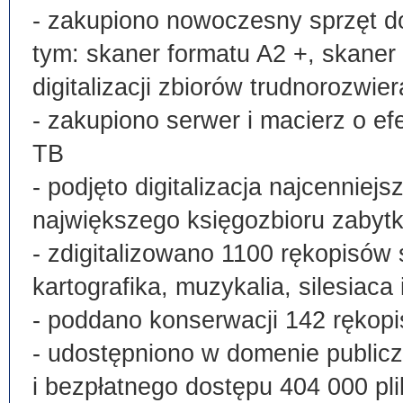
- zakupiono nowoczesny sprzęt do
tym: skaner formatu A2 +, skaner
digitalizacji zbiorów trudnorozwier
- zakupiono serwer i macierz o e
TB
- podjęto digitalizacja najcenni
największego księgozbioru zabyt
- zdigitalizowano 1100 rękopisów 
kartografika, muzykalia, silesiaca 
- poddano konserwacji 142 rękopi
- udostępniono w domenie publi
i bezpłatnego dostępu 404 000 pli