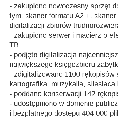
- zakupiono nowoczesny sprzęt do
tym: skaner formatu A2 +, skaner
digitalizacji zbiorów trudnorozwier
- zakupiono serwer i macierz o e
TB
- podjęto digitalizacja najcenni
największego księgozbioru zabyt
- zdigitalizowano 1100 rękopisów 
kartografika, muzykalia, silesiaca 
- poddano konserwacji 142 rękopi
- udostępniono w domenie publi
i bezpłatnego dostępu 404 000 pli