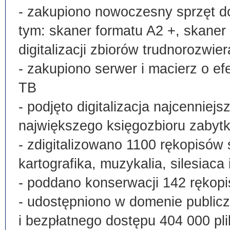
- zakupiono nowoczesny sprzęt do
tym: skaner formatu A2 +, skaner
digitalizacji zbiorów trudnorozwier
- zakupiono serwer i macierz o e
TB
- podjęto digitalizacja najcenni
największego księgozbioru zabyt
- zdigitalizowano 1100 rękopisów 
kartografika, muzykalia, silesiaca 
- poddano konserwacji 142 rękopi
- udostępniono w domenie publi
i bezpłatnego dostępu 404 000 pli