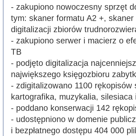
- zakupiono nowoczesny sprzęt do
tym: skaner formatu A2 +, skaner
digitalizacji zbiorów trudnorozwier
- zakupiono serwer i macierz o e
TB
- podjęto digitalizacja najcenni
największego księgozbioru zabyt
- zdigitalizowano 1100 rękopisów 
kartografika, muzykalia, silesiaca 
- poddano konserwacji 142 rękopi
- udostępniono w domenie publi
i bezpłatnego dostępu 404 000 pli