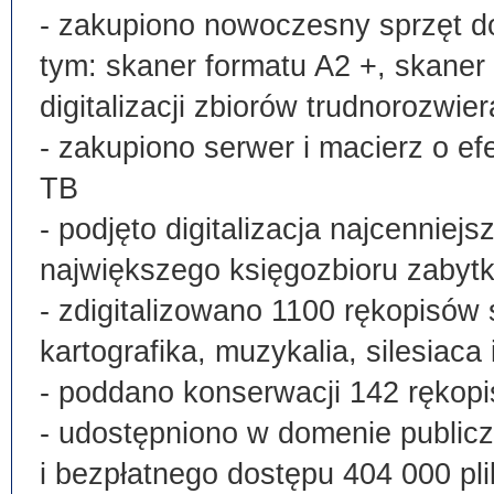
- zakupiono nowoczesny sprzęt do
tym: skaner formatu A2 +, skaner
digitalizacji zbiorów trudnorozwier
- zakupiono serwer i macierz o e
TB
- podjęto digitalizacja najcenni
największego księgozbioru zabyt
- zdigitalizowano 1100 rękopisów 
kartografika, muzykalia, silesiaca 
- poddano konserwacji 142 rękopi
- udostępniono w domenie publi
i bezpłatnego dostępu 404 000 pli