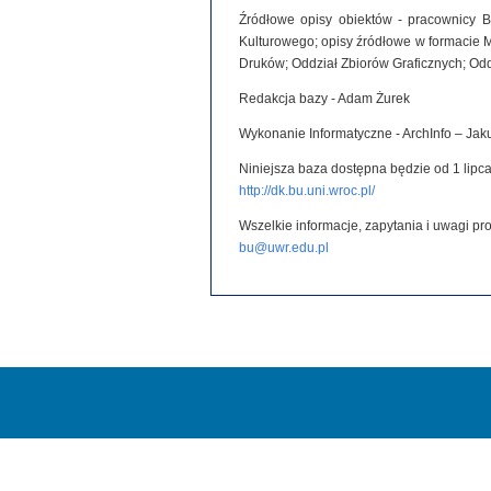
Źródłowe opisy obiektów - pracownicy B
Kulturowego; opisy źródłowe w formacie 
Druków; Oddział Zbiorów Graficznych; Od
Redakcja bazy - Adam Żurek
Wykonanie Informatyczne - ArchInfo – Ja
Niniejsza baza dostępna będzie od 1 lipca
http://dk.bu.uni.wroc.pl/
Wszelkie informacje, zapytania i uwagi p
bu@uwr.edu.pl