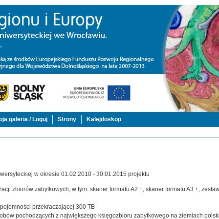
ja galeria / Loguj
Strony
Kalejdoskop
ersyteckiej w okresie 01.02.2010 - 30.01.2015 projektu
acji zbiorów zabytkowych, w tym: skaner formatu A2 +, skaner formatu A3 +, zestaw,
j pojemności przekraczającej 300 TB
zasobów pochodzących z największego księgozbioru zabytkowego na ziemiach polsk