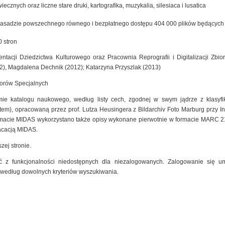
cznych oraz liczne stare druki, kartografika, muzykalia, silesiaca i lusatica
zasadzie powszechnego równego i bezpłatnego dostępu 404 000 plików będących ef
 stron
ntacji Dziedzictwa Kulturowego oraz Pracownia Reprografii i Digitalizacji Zb
2), Magdalena Dechnik (2012); Katarzyna Przyszlak (2013)
iorów Specjalnych
mie katalogu naukowego, według listy cech, zgodnej w swym jądrze z klasyfik
m), opracowaną przez prof. Lutza Heusingera z Bildarchiv Foto Marburg przy Insty
macie MIDAS wykorzystano także opisy wykonane pierwotnie w formacie MARC 2
kacacją MIDAS.
zej stronie.
 z funkcjonalności niedostępnych dla niezalogowanych. Zalogowanie się um
 według dowolnych kryteriów wyszukiwania.