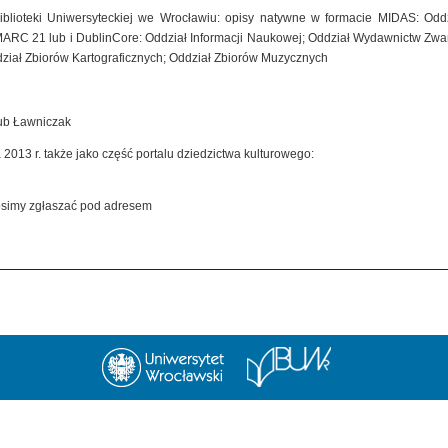
iblioteki Uniwersyteckiej we Wrocławiu: opisy natywne w formacie MIDAS: Od
MARC 21 lub i DublinCore: Oddział Informacji Naukowej; Oddział Wydawnictw Zwar
dział Zbiorów Kartograficznych; Oddział Zbiorów Muzycznych
kub Ławniczak
 2013 r. także jako część portalu dziedzictwa kulturowego:
rosimy zgłaszać pod adresem