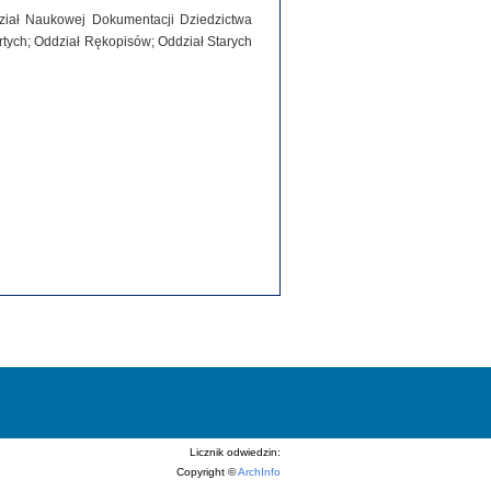
dział Naukowej Dokumentacji Dziedzictwa
tych; Oddział Rękopisów; Oddział Starych
Licznik odwiedzin:
Copyright ©
ArchInfo