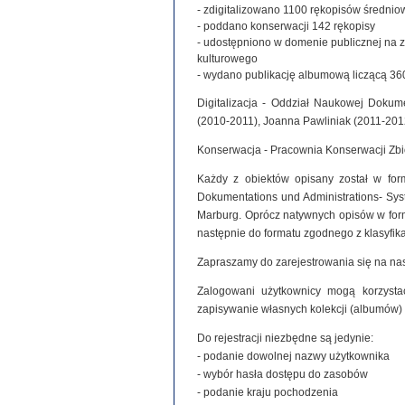
- zdigitalizowano 1100 rękopisów średniowie
- poddano konserwacji 142 rękopisy
- udostępniono w domenie publicznej na 
kulturowego
- wydano publikację albumową liczącą 360
Digitalizacja - Oddział Naukowej Dokume
(2010-2011), Joanna Pawliniak (2011-201
Konserwacja - Pracownia Konserwacji Zb
Każdy z obiektów opisany został w for
Dokumentations und Administrations- Syste
Marburg. Oprócz natywnych opisów w for
następnie do formatu zgodnego z klasyfi
Zapraszamy do zarejestrowania się na nas
Zalogowani użytkownicy mogą korzystać
zapisywanie własnych kolekcji (albumów)
Do rejestracji niezbędne są jedynie:
- podanie dowolnej nazwy użytkownika
- wybór hasła dostępu do zasobów
- podanie kraju pochodzenia