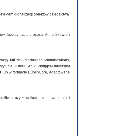
ektem digitalizacji obiektów dziedzictwa
iorów; koordynacja procesu: Anna Skowron
acją MIDAS (Marburger Administrations,
tucie Historii Sztuki Philipps-Universität
1 lub w formacie DublinCore, adaptowane
ożliwia użytkownikom m.in. tworzenie i