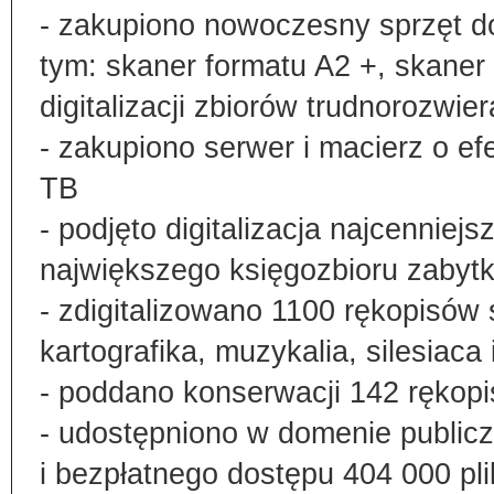
- zakupiono nowoczesny sprzęt do
tym: skaner formatu A2 +, skaner
digitalizacji zbiorów trudnorozwier
- zakupiono serwer i macierz o e
TB
- podjęto digitalizacja najcenni
największego księgozbioru zabyt
- zdigitalizowano 1100 rękopisów 
kartografika, muzykalia, silesiaca 
- poddano konserwacji 142 rękopi
- udostępniono w domenie publi
i bezpłatnego dostępu 404 000 pli