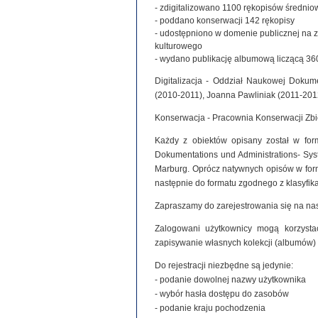
- zdigitalizowano 1100 rękopisów średniowie
- poddano konserwacji 142 rękopisy
- udostępniono w domenie publicznej na 
kulturowego
- wydano publikację albumową liczącą 360
Digitalizacja - Oddział Naukowej Dokume
(2010-2011), Joanna Pawliniak (2011-201
Konserwacja - Pracownia Konserwacji Zb
Każdy z obiektów opisany został w for
Dokumentations und Administrations- Syste
Marburg. Oprócz natywnych opisów w for
następnie do formatu zgodnego z klasyfi
Zapraszamy do zarejestrowania się na nas
Zalogowani użytkownicy mogą korzystać
zapisywanie własnych kolekcji (albumów)
Do rejestracji niezbędne są jedynie:
- podanie dowolnej nazwy użytkownika
- wybór hasła dostępu do zasobów
- podanie kraju pochodzenia