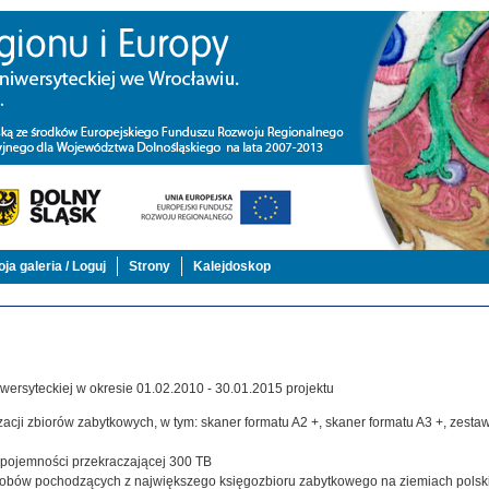
ja galeria / Loguj
Strony
Kalejdoskop
ersyteckiej w okresie 01.02.2010 - 30.01.2015 projektu
acji zbiorów zabytkowych, w tym: skaner formatu A2 +, skaner formatu A3 +, zestaw,
j pojemności przekraczającej 300 TB
zasobów pochodzących z największego księgozbioru zabytkowego na ziemiach polsk