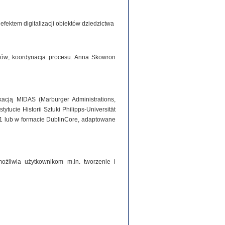
ektem digitalizacji obiektów dziedzictwa
iorów; koordynacja procesu: Anna Skowron
acją MIDAS (Marburger Administrations,
tucie Historii Sztuki Philipps-Universität
1 lub w formacie DublinCore, adaptowane
ożliwia użytkownikom m.in. tworzenie i