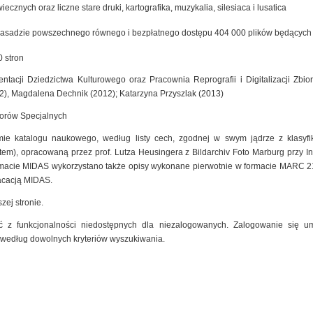
cznych oraz liczne stare druki, kartografika, muzykalia, silesiaca i lusatica
zasadzie powszechnego równego i bezpłatnego dostępu 404 000 plików będących ef
 stron
ntacji Dziedzictwa Kulturowego oraz Pracownia Reprografii i Digitalizacji Zb
2), Magdalena Dechnik (2012); Katarzyna Przyszlak (2013)
iorów Specjalnych
mie katalogu naukowego, według listy cech, zgodnej w swym jądrze z klasyfik
m), opracowaną przez prof. Lutza Heusingera z Bildarchiv Foto Marburg przy Insty
macie MIDAS wykorzystano także opisy wykonane pierwotnie w formacie MARC 2
kacacją MIDAS.
zej stronie.
 z funkcjonalności niedostępnych dla niezalogowanych. Zalogowanie się um
 według dowolnych kryteriów wyszukiwania.