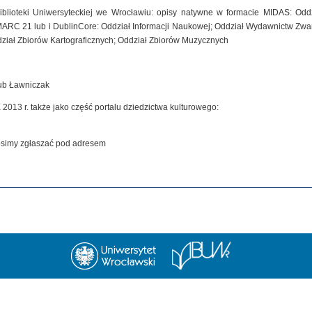
iblioteki Uniwersyteckiej we Wrocławiu: opisy natywne w formacie MIDAS: Od
MARC 21 lub i DublinCore: Oddział Informacji Naukowej; Oddział Wydawnictw Zwar
dział Zbiorów Kartograficznych; Oddział Zbiorów Muzycznych
kub Ławniczak
 2013 r. także jako część portalu dziedzictwa kulturowego:
rosimy zgłaszać pod adresem