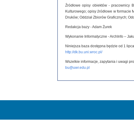
Źródłowe opisy obiektów - pracownicy B
Kulturowego; opisy źródłowe w formacie 
Druków; Oddział Zbiorów Graficznych; Od
Redakcja bazy - Adam Żurek
Wykonanie Informatyczne - ArchInfo – Ja
Niniejsza baza dostępna będzie od 1 lipca
http://dk.bu.uni.wroc.pl/
Wszelkie informacje, zapytania i uwagi p
bu@uwr.edu.pl