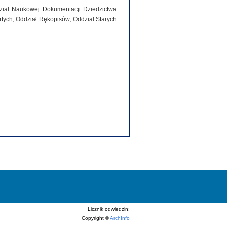
dział Naukowej Dokumentacji Dziedzictwa
tych; Oddział Rękopisów; Oddział Starych
Licznik odwiedzin:
Copyright ©
ArchInfo