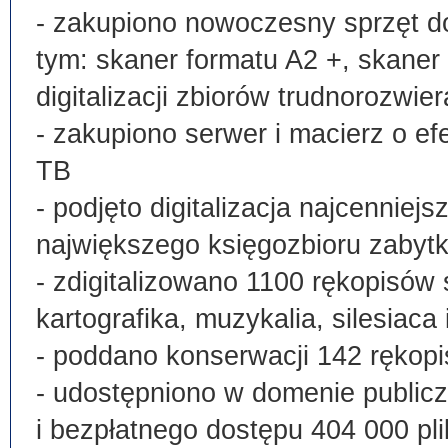
- zakupiono nowoczesny sprzęt do
tym: skaner formatu A2 +, skaner
digitalizacji zbiorów trudnorozwier
- zakupiono serwer i macierz o e
TB
- podjęto digitalizacja najcenni
największego księgozbioru zabyt
- zdigitalizowano 1100 rękopisów 
kartografika, muzykalia, silesiaca 
- poddano konserwacji 142 rękopi
- udostępniono w domenie publi
i bezpłatnego dostępu 404 000 pli