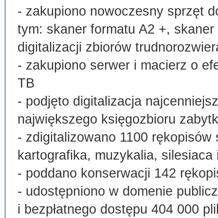
- zakupiono nowoczesny sprzęt do
tym: skaner formatu A2 +, skaner
digitalizacji zbiorów trudnorozwier
- zakupiono serwer i macierz o e
TB
- podjęto digitalizacja najcenni
największego księgozbioru zabyt
- zdigitalizowano 1100 rękopisów 
kartografika, muzykalia, silesiaca 
- poddano konserwacji 142 rękopi
- udostępniono w domenie publi
i bezpłatnego dostępu 404 000 pli