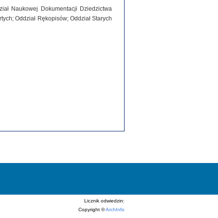
dział Naukowej Dokumentacji Dziedzictwa
tych; Oddział Rękopisów; Oddział Starych
Licznik odwiedzin:
Copyright ©
ArchInfo