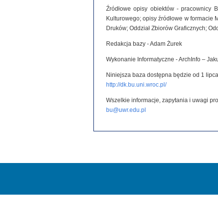
Źródłowe opisy obiektów - pracownicy B
Kulturowego; opisy źródłowe w formacie 
Druków; Oddział Zbiorów Graficznych; Od
Redakcja bazy - Adam Żurek
Wykonanie Informatyczne - ArchInfo – Ja
Niniejsza baza dostępna będzie od 1 lipca
http://dk.bu.uni.wroc.pl/
Wszelkie informacje, zapytania i uwagi p
bu@uwr.edu.pl