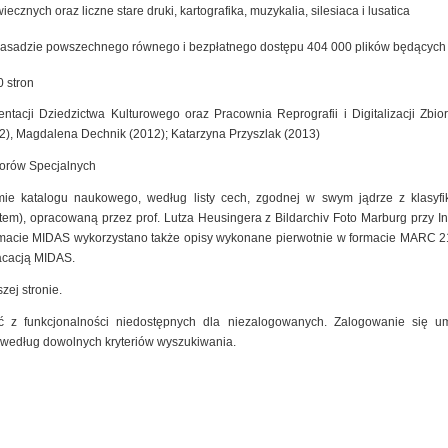
cznych oraz liczne stare druki, kartografika, muzykalia, silesiaca i lusatica
zasadzie powszechnego równego i bezpłatnego dostępu 404 000 plików będących ef
 stron
ntacji Dziedzictwa Kulturowego oraz Pracownia Reprografii i Digitalizacji Zb
2), Magdalena Dechnik (2012); Katarzyna Przyszlak (2013)
iorów Specjalnych
mie katalogu naukowego, według listy cech, zgodnej w swym jądrze z klasyfik
m), opracowaną przez prof. Lutza Heusingera z Bildarchiv Foto Marburg przy Insty
macie MIDAS wykorzystano także opisy wykonane pierwotnie w formacie MARC 2
kacacją MIDAS.
zej stronie.
 z funkcjonalności niedostępnych dla niezalogowanych. Zalogowanie się um
 według dowolnych kryteriów wyszukiwania.