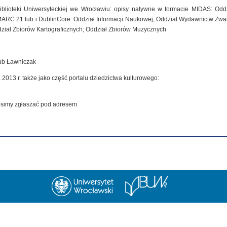
iblioteki Uniwersyteckiej we Wrocławiu: opisy natywne w formacie MIDAS: Od
MARC 21 lub i DublinCore: Oddział Informacji Naukowej; Oddział Wydawnictw Zwar
dział Zbiorów Kartograficznych; Oddział Zbiorów Muzycznych
kub Ławniczak
 2013 r. także jako część portalu dziedzictwa kulturowego:
rosimy zgłaszać pod adresem