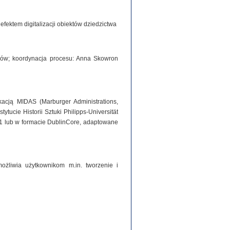
ektem digitalizacji obiektów dziedzictwa
iorów; koordynacja procesu: Anna Skowron
acją MIDAS (Marburger Administrations,
tucie Historii Sztuki Philipps-Universität
1 lub w formacie DublinCore, adaptowane
ożliwia użytkownikom m.in. tworzenie i