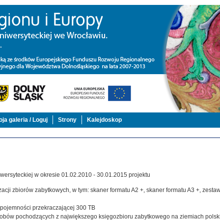
ja galeria / Loguj
Strony
Kalejdoskop
ersyteckiej w okresie 01.02.2010 - 30.01.2015 projektu
acji zbiorów zabytkowych, w tym: skaner formatu A2 +, skaner formatu A3 +, zestaw,
j pojemności przekraczającej 300 TB
zasobów pochodzących z największego księgozbioru zabytkowego na ziemiach polsk