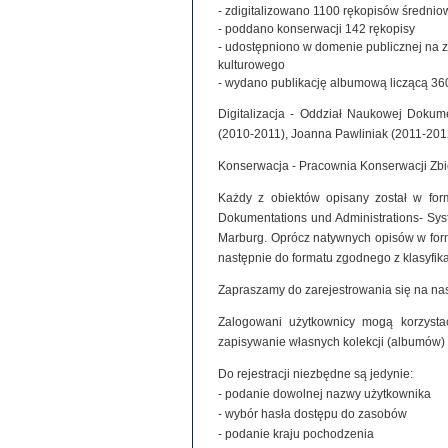
- zdigitalizowano 1100 rękopisów średniowie
- poddano konserwacji 142 rękopisy
- udostępniono w domenie publicznej na 
kulturowego
- wydano publikację albumową liczącą 360
Digitalizacja - Oddział Naukowej Dokume
(2010-2011), Joanna Pawliniak (2011-201
Konserwacja - Pracownia Konserwacji Zb
Każdy z obiektów opisany został w for
Dokumentations und Administrations- Syste
Marburg. Oprócz natywnych opisów w for
następnie do formatu zgodnego z klasyfi
Zapraszamy do zarejestrowania się na nas
Zalogowani użytkownicy mogą korzystać
zapisywanie własnych kolekcji (albumów)
Do rejestracji niezbędne są jedynie:
- podanie dowolnej nazwy użytkownika
- wybór hasła dostępu do zasobów
- podanie kraju pochodzenia