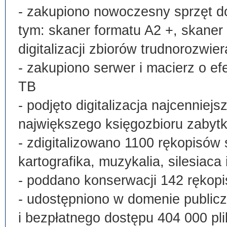
- zakupiono nowoczesny sprzęt do
tym: skaner formatu A2 +, skaner
digitalizacji zbiorów trudnorozwier
- zakupiono serwer i macierz o e
TB
- podjęto digitalizacja najcenni
największego księgozbioru zabyt
- zdigitalizowano 1100 rękopisów 
kartografika, muzykalia, silesiaca 
- poddano konserwacji 142 rękopi
- udostępniono w domenie publi
i bezpłatnego dostępu 404 000 pli