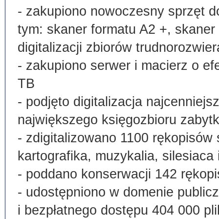
- zakupiono nowoczesny sprzęt do
tym: skaner formatu A2 +, skaner
digitalizacji zbiorów trudnorozwier
- zakupiono serwer i macierz o e
TB
- podjęto digitalizacja najcenni
największego księgozbioru zabyt
- zdigitalizowano 1100 rękopisów 
kartografika, muzykalia, silesiaca 
- poddano konserwacji 142 rękopi
- udostępniono w domenie publi
i bezpłatnego dostępu 404 000 pli