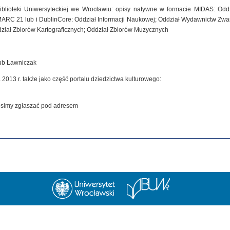
iblioteki Uniwersyteckiej we Wrocławiu: opisy natywne w formacie MIDAS: Od
MARC 21 lub i DublinCore: Oddział Informacji Naukowej; Oddział Wydawnictw Zwar
dział Zbiorów Kartograficznych; Oddział Zbiorów Muzycznych
kub Ławniczak
 2013 r. także jako część portalu dziedzictwa kulturowego:
rosimy zgłaszać pod adresem