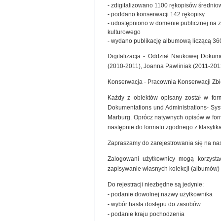
- zdigitalizowano 1100 rękopisów średniowie
- poddano konserwacji 142 rękopisy
- udostępniono w domenie publicznej na 
kulturowego
- wydano publikację albumową liczącą 360
Digitalizacja - Oddział Naukowej Dokume
(2010-2011), Joanna Pawliniak (2011-201
Konserwacja - Pracownia Konserwacji Zb
Każdy z obiektów opisany został w for
Dokumentations und Administrations- Syste
Marburg. Oprócz natywnych opisów w for
następnie do formatu zgodnego z klasyfi
Zapraszamy do zarejestrowania się na nas
Zalogowani użytkownicy mogą korzystać
zapisywanie własnych kolekcji (albumów)
Do rejestracji niezbędne są jedynie:
- podanie dowolnej nazwy użytkownika
- wybór hasła dostępu do zasobów
- podanie kraju pochodzenia