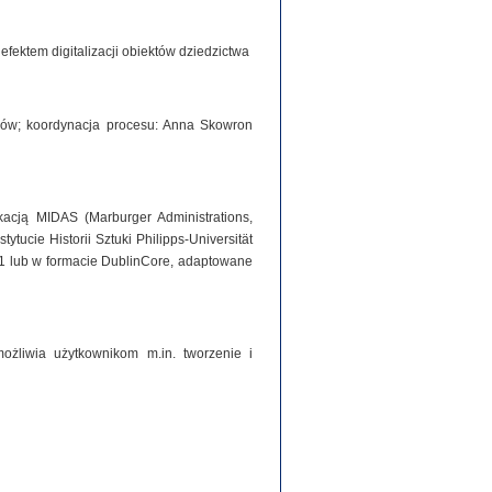
ektem digitalizacji obiektów dziedzictwa
iorów; koordynacja procesu: Anna Skowron
acją MIDAS (Marburger Administrations,
tucie Historii Sztuki Philipps-Universität
1 lub w formacie DublinCore, adaptowane
ożliwia użytkownikom m.in. tworzenie i