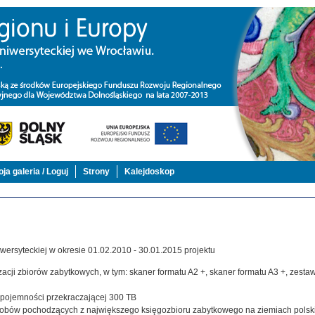
ja galeria / Loguj
Strony
Kalejdoskop
ersyteckiej w okresie 01.02.2010 - 30.01.2015 projektu
acji zbiorów zabytkowych, w tym: skaner formatu A2 +, skaner formatu A3 +, zestaw,
j pojemności przekraczającej 300 TB
zasobów pochodzących z największego księgozbioru zabytkowego na ziemiach polsk