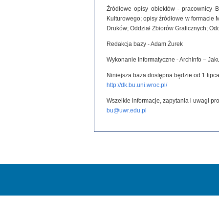
Źródłowe opisy obiektów - pracownicy B
Kulturowego; opisy źródłowe w formacie 
Druków; Oddział Zbiorów Graficznych; Od
Redakcja bazy - Adam Żurek
Wykonanie Informatyczne - ArchInfo – Ja
Niniejsza baza dostępna będzie od 1 lipca
http://dk.bu.uni.wroc.pl/
Wszelkie informacje, zapytania i uwagi p
bu@uwr.edu.pl