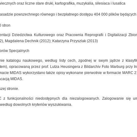
cznych oraz liczne stare druki, kartografika, muzykalia, silesiaca i lusatica
zasadzie powszechnego równego i bezpłatnego dostępu 404 000 plików będących ef
 stron
ntacji Dziedzictwa Kulturowego oraz Pracownia Reprografii i Digitalizacji Zb
2), Magdalena Dechnik (2012); Katarzyna Przyszlak (2013)
iorów Specjalnych
mie katalogu naukowego, według listy cech, zgodnej w swym jądrze z klasyfik
m), opracowaną przez prof. Lutza Heusingera z Bildarchiv Foto Marburg przy Insty
macie MIDAS wykorzystano także opisy wykonane pierwotnie w formacie MARC 2
kacacją MIDAS.
zej stronie.
 z funkcjonalności niedostępnych dla niezalogowanych. Zalogowanie się um
 według dowolnych kryteriów wyszukiwania.