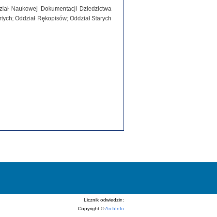
dział Naukowej Dokumentacji Dziedzictwa
tych; Oddział Rękopisów; Oddział Starych
Licznik odwiedzin:
Copyright ©
ArchInfo