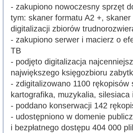
- zakupiono nowoczesny sprzęt do
tym: skaner formatu A2 +, skaner
digitalizacji zbiorów trudnorozwier
- zakupiono serwer i macierz o e
TB
- podjęto digitalizacja najcenni
największego księgozbioru zabyt
- zdigitalizowano 1100 rękopisów 
kartografika, muzykalia, silesiaca 
- poddano konserwacji 142 rękopi
- udostępniono w domenie publi
i bezpłatnego dostępu 404 000 pli