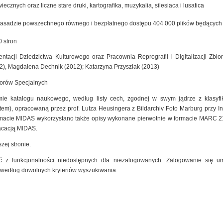
cznych oraz liczne stare druki, kartografika, muzykalia, silesiaca i lusatica
zasadzie powszechnego równego i bezpłatnego dostępu 404 000 plików będących ef
 stron
ntacji Dziedzictwa Kulturowego oraz Pracownia Reprografii i Digitalizacji Zb
2), Magdalena Dechnik (2012); Katarzyna Przyszlak (2013)
iorów Specjalnych
mie katalogu naukowego, według listy cech, zgodnej w swym jądrze z klasyfik
m), opracowaną przez prof. Lutza Heusingera z Bildarchiv Foto Marburg przy Insty
macie MIDAS wykorzystano także opisy wykonane pierwotnie w formacie MARC 2
kacacją MIDAS.
zej stronie.
 z funkcjonalności niedostępnych dla niezalogowanych. Zalogowanie się um
 według dowolnych kryteriów wyszukiwania.