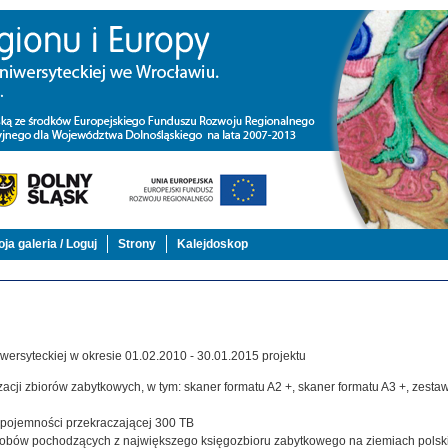
ja galeria / Loguj
Strony
Kalejdoskop
ersyteckiej w okresie 01.02.2010 - 30.01.2015 projektu
acji zbiorów zabytkowych, w tym: skaner formatu A2 +, skaner formatu A3 +, zestaw,
j pojemności przekraczającej 300 TB
zasobów pochodzących z największego księgozbioru zabytkowego na ziemiach polsk