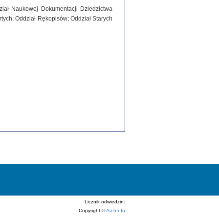
dział Naukowej Dokumentacji Dziedzictwa
tych; Oddział Rękopisów; Oddział Starych
Licznik odwiedzin:
Copyright ©
ArchInfo