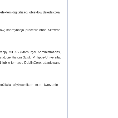
ektem digitalizacji obiektów dziedzictwa
iorów; koordynacja procesu: Anna Skowron
acją MIDAS (Marburger Administrations,
tucie Historii Sztuki Philipps-Universität
1 lub w formacie DublinCore, adaptowane
ożliwia użytkownikom m.in. tworzenie i