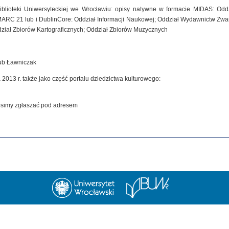
iblioteki Uniwersyteckiej we Wrocławiu: opisy natywne w formacie MIDAS: Od
MARC 21 lub i DublinCore: Oddział Informacji Naukowej; Oddział Wydawnictw Zwar
dział Zbiorów Kartograficznych; Oddział Zbiorów Muzycznych
kub Ławniczak
 2013 r. także jako część portalu dziedzictwa kulturowego:
rosimy zgłaszać pod adresem