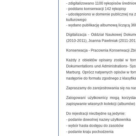
- zdigitalizowano 1100 rękopisów średniowie
- poddano konserwacji 142 rękopisy
- udostępniono w domenie publicznej na 
kulturowego
- wydano publikację albumową liczącą 360
Digitalizacja - Oddział Naukowej Dokume
(2010-2011), Joanna Pawliniak (2011-201
Konserwacja - Pracownia Konserwacji Zb
Każdy z obiektów opisany został w for
Dokumentations und Administrations- Syste
Marburg. Oprócz natywnych opisów w for
następnie do formatu zgodnego z klasyfi
Zapraszamy do zarejestrowania się na nas
Zalogowani użytkownicy mogą korzystać
zapisywanie własnych kolekcji (albumów)
Do rejestracji niezbędne są jedynie:
- podanie dowolnej nazwy użytkownika
- wybór hasła dostępu do zasobów
- podanie kraju pochodzenia