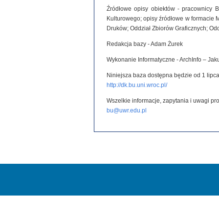
Źródłowe opisy obiektów - pracownicy B
Kulturowego; opisy źródłowe w formacie 
Druków; Oddział Zbiorów Graficznych; Od
Redakcja bazy - Adam Żurek
Wykonanie Informatyczne - ArchInfo – Ja
Niniejsza baza dostępna będzie od 1 lipca
http://dk.bu.uni.wroc.pl/
Wszelkie informacje, zapytania i uwagi p
bu@uwr.edu.pl