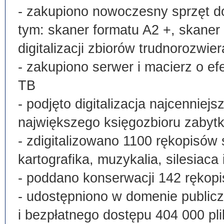
- zakupiono nowoczesny sprzęt do
tym: skaner formatu A2 +, skaner
digitalizacji zbiorów trudnorozwier
- zakupiono serwer i macierz o e
TB
- podjęto digitalizacja najcenni
największego księgozbioru zabyt
- zdigitalizowano 1100 rękopisów 
kartografika, muzykalia, silesiaca 
- poddano konserwacji 142 rękopi
- udostępniono w domenie publi
i bezpłatnego dostępu 404 000 pli