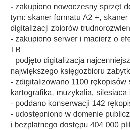
- zakupiono nowoczesny sprzęt do
tym: skaner formatu A2 +, skaner
digitalizacji zbiorów trudnorozwier
- zakupiono serwer i macierz o e
TB
- podjęto digitalizacja najcenni
największego księgozbioru zabyt
- zdigitalizowano 1100 rękopisów 
kartografika, muzykalia, silesiaca 
- poddano konserwacji 142 rękopi
- udostępniono w domenie publi
i bezpłatnego dostępu 404 000 pli