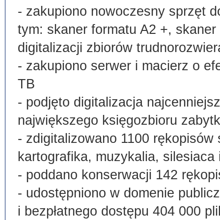
- zakupiono nowoczesny sprzęt do
tym: skaner formatu A2 +, skaner
digitalizacji zbiorów trudnorozwier
- zakupiono serwer i macierz o e
TB
- podjęto digitalizacja najcenni
największego księgozbioru zabyt
- zdigitalizowano 1100 rękopisów 
kartografika, muzykalia, silesiaca 
- poddano konserwacji 142 rękopi
- udostępniono w domenie publi
i bezpłatnego dostępu 404 000 pli