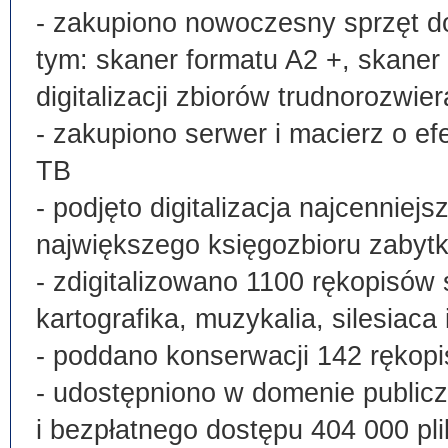
- zakupiono nowoczesny sprzęt do
tym: skaner formatu A2 +, skaner
digitalizacji zbiorów trudnorozwier
- zakupiono serwer i macierz o e
TB
- podjęto digitalizacja najcenni
największego księgozbioru zabyt
- zdigitalizowano 1100 rękopisów 
kartografika, muzykalia, silesiaca 
- poddano konserwacji 142 rękopi
- udostępniono w domenie publi
i bezpłatnego dostępu 404 000 pli